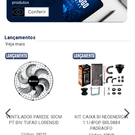
Lançamentos
Veja mais
VENTILADOR PAREDE 50CM
KIT CAIXA BI NEOENERGIA
PT BIV TUFAO LORENSID
1.1/4POP BRL0884
PADRAOFO
Código: 38253
Código: 39818