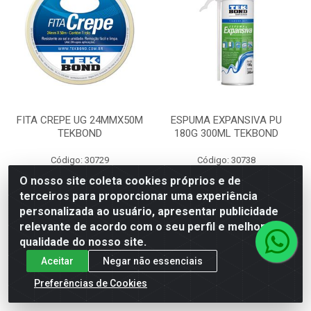
FITA CREPE UG 24MMX50M
ESPUMA EXPANSIVA PU
TEKBOND
180G 300ML TEKBOND
Código: 30729
Código: 30738
Embalagem: PC\5
Embalagem: UN\1
O nosso site coleta cookies próprios e de
terceiros para proporcionar uma experiência
personalizada ao usuário, apresentar publicidade
Faça seu login ou
Faça seu login ou
relevante de acordo com o seu perfil e melhorar a
cadastre-se para
cadastre-se para
ver preços e
ver preços e
qualidade do nosso site.
comprar
comprar
Aceitar
Negar não essenciais
Preferências de Cookies