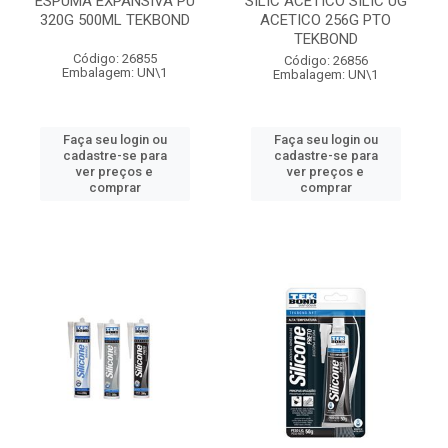
ESPUMA EXPANSIVA PU
SILIC ACETICO SILIC UG
320G 500ML TEKBOND
ACETICO 256G PTO
TEKBOND
Código: 26855
Código: 26856
Embalagem: UN\1
Embalagem: UN\1
Faça seu login ou
Faça seu login ou
cadastre-se para
cadastre-se para
ver preços e
ver preços e
comprar
comprar