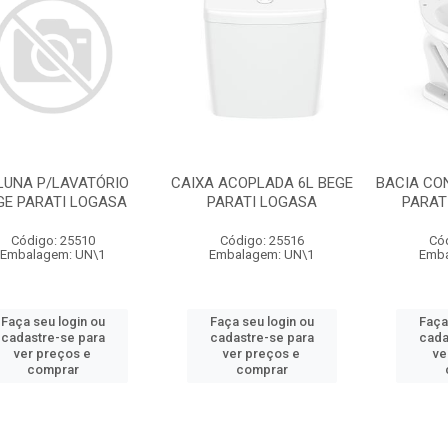
LUNA P/LAVATÓRIO
CAIXA ACOPLADA 6L BEGE
BACIA CO
GE PARATI LOGASA
PARATI LOGASA
PARAT
Código: 25510
Código: 25516
Có
Embalagem: UN\1
Embalagem: UN\1
Emba
Faça seu login ou
Faça seu login ou
Faça
cadastre-se para
cadastre-se para
cada
ver preços e
ver preços e
ve
comprar
comprar