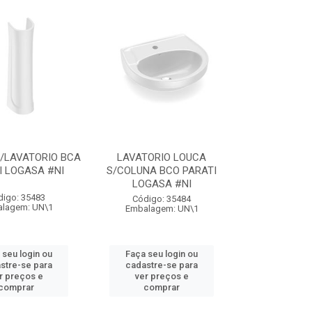
/LAVATORIO BCA
LAVATORIO LOUCA
I LOGASA #NI
S/COLUNA BCO PARATI
LOGASA #NI
digo: 35483
Código: 35484
lagem: UN\1
Embalagem: UN\1
 seu login ou
Faça seu login ou
stre-se para
cadastre-se para
r preços e
ver preços e
comprar
comprar