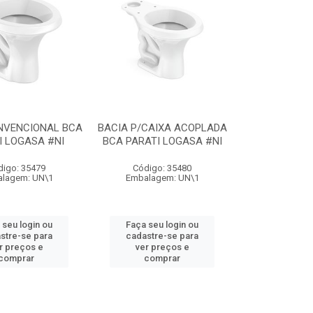
NVENCIONAL BCA
BACIA P/CAIXA ACOPLADA
I LOGASA #NI
BCA PARATI LOGASA #NI
digo: 35479
Código: 35480
lagem: UN\1
Embalagem: UN\1
 seu login ou
Faça seu login ou
stre-se para
cadastre-se para
r preços e
ver preços e
comprar
comprar