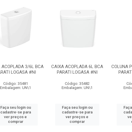
 ACOPLADA 3/6L BCA
CAIXA ACOPLADA 6L BCA
COLUNA P
RATI LOGASA #NI
PARATI LOGASA #NI
PARAT
Código: 35481
Código: 35482
Có
Embalagem: UN\1
Embalagem: UN\1
Emba
Faça seu login ou
Faça seu login ou
Faça
cadastre-se para
cadastre-se para
cada
ver preços e
ver preços e
ve
comprar
comprar