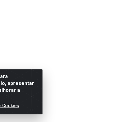
para
io, apresentar
elhorar a
e Cookies