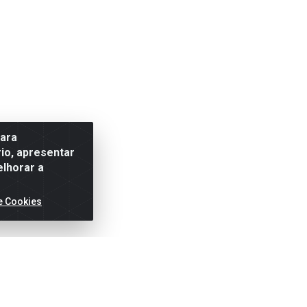
para
io, apresentar
elhorar a
e Cookies