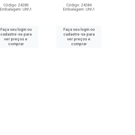
Código: 24283
Código: 24284
Embalagem: UN\1
Embalagem: UN\1
Faça seu login ou
Faça seu login ou
cadastre-se para
cadastre-se para
ver preços e
ver preços e
comprar
comprar