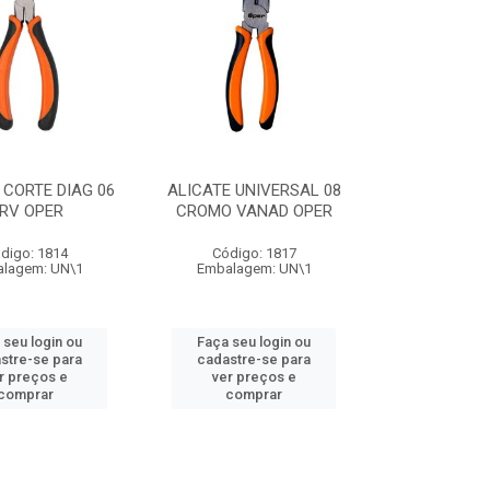
 CORTE DIAG 06
ALICATE UNIVERSAL 08
RV OPER
CROMO VANAD OPER
digo: 1814
Código: 1817
lagem: UN\1
Embalagem: UN\1
 seu login ou
Faça seu login ou
stre-se para
cadastre-se para
r preços e
ver preços e
comprar
comprar