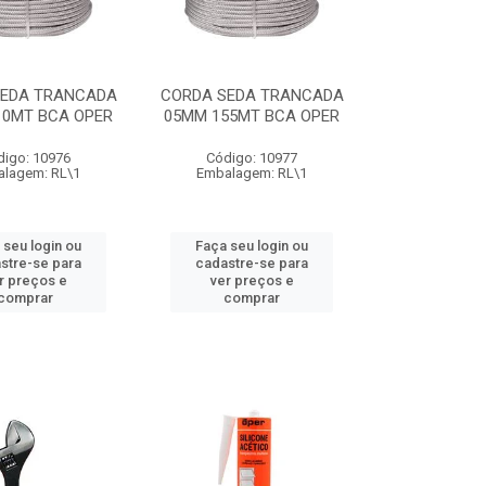
SEDA TRANCADA
CORDA SEDA TRANCADA
10MT BCA OPER
05MM 155MT BCA OPER
digo: 10976
Código: 10977
lagem: RL\1
Embalagem: RL\1
 seu login ou
Faça seu login ou
stre-se para
cadastre-se para
r preços e
ver preços e
comprar
comprar