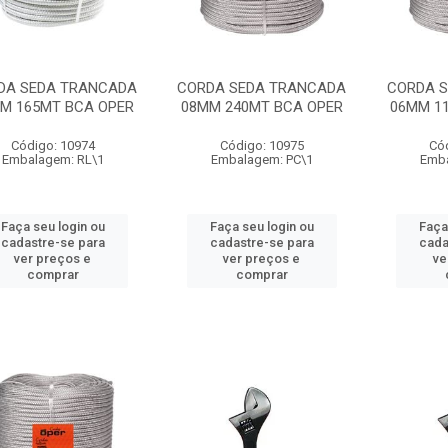
DA SEDA TRANCADA
CORDA SEDA TRANCADA
CORDA 
M 165MT BCA OPER
08MM 240MT BCA OPER
06MM 1
Código: 10974
Código: 10975
Có
Embalagem: RL\1
Embalagem: PC\1
Emba
Faça seu login ou
Faça seu login ou
Faça
cadastre-se para
cadastre-se para
cada
ver preços e
ver preços e
ve
comprar
comprar