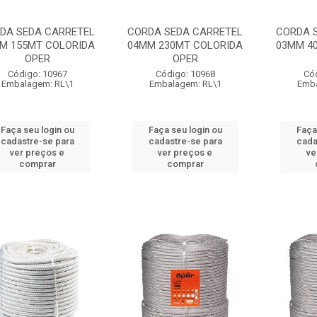
DA SEDA CARRETEL
CORDA SEDA CARRETEL
CORDA 
M 155MT COLORIDA
04MM 230MT COLORIDA
03MM 4
OPER
OPER
Código: 10967
Código: 10968
Có
Embalagem: RL\1
Embalagem: RL\1
Emba
Faça seu login ou
Faça seu login ou
Faça
cadastre-se para
cadastre-se para
cada
ver preços e
ver preços e
ve
comprar
comprar