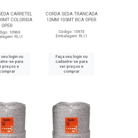
SEDA CARRETEL
CORDA SEDA TRANCADA
00MT COLORIDA
12MM 105MT BCA OPER
OPER
Código: 10973
digo: 10969
Embalagem: RL\1
lagem: RL\1
 seu login ou
Faça seu login ou
stre-se para
cadastre-se para
r preços e
ver preços e
comprar
comprar