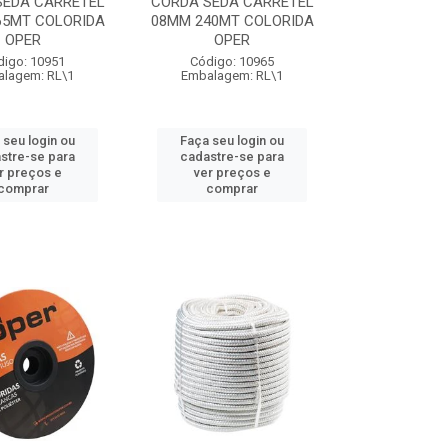
SEDA CARRETEL
CORDA SEDA CARRETEL
65MT COLORIDA
08MM 240MT COLORIDA
OPER
OPER
digo: 10951
Código: 10965
lagem: RL\1
Embalagem: RL\1
 seu login ou
Faça seu login ou
stre-se para
cadastre-se para
r preços e
ver preços e
comprar
comprar