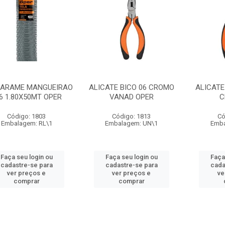
 ARAME MANGUEIRAO
ALICATE BICO 06 CROMO
ALICATE
6 1.80X50MT OPER
VANAD OPER
C
Código: 1803
Código: 1813
Có
Embalagem: RL\1
Embalagem: UN\1
Emba
Faça seu login ou
Faça seu login ou
Faça
cadastre-se para
cadastre-se para
cada
ver preços e
ver preços e
ve
comprar
comprar