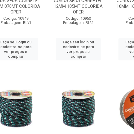
DA SEDA CARRETEL
CORDA SEDA CARRETEL
CORDA 
M 070MT COLORIDA
12MM 105MT COLORIDA
10MM 1
OPER
OPER
Código: 10949
Código: 10950
Có
Embalagem: RL\1
Embalagem: RL\1
Emba
Faça seu login ou
Faça seu login ou
Faça
cadastre-se para
cadastre-se para
cada
ver preços e
ver preços e
ve
comprar
comprar