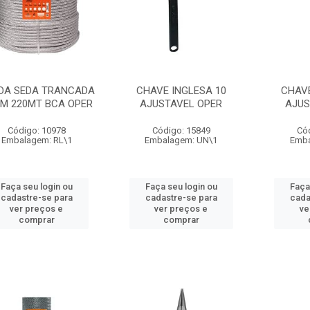
DA SEDA TRANCADA
CHAVE INGLESA 10
CHAVE
M 220MT BCA OPER
AJUSTAVEL OPER
AJUS
Código: 10978
Código: 15849
Có
Embalagem: RL\1
Embalagem: UN\1
Emba
Faça seu login ou
Faça seu login ou
Faça
cadastre-se para
cadastre-se para
cada
ver preços e
ver preços e
ve
comprar
comprar