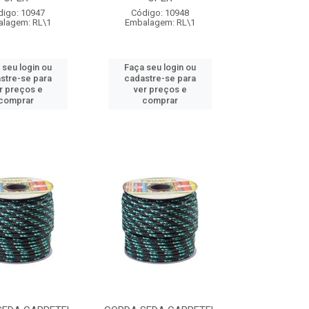
digo: 10947
Código: 10948
lagem: RL\1
Embalagem: RL\1
 seu login ou
Faça seu login ou
stre-se para
cadastre-se para
r preços e
ver preços e
comprar
comprar