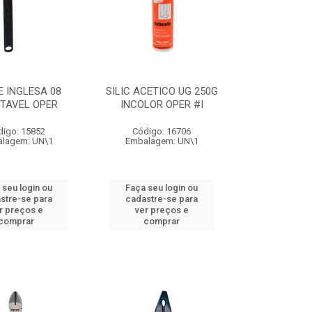
 INGLESA 08
SILIC ACETICO UG 250G
TAVEL OPER
INCOLOR OPER #I
digo: 15852
Código: 16706
lagem: UN\1
Embalagem: UN\1
 seu login ou
Faça seu login ou
stre-se para
cadastre-se para
r preços e
ver preços e
comprar
comprar