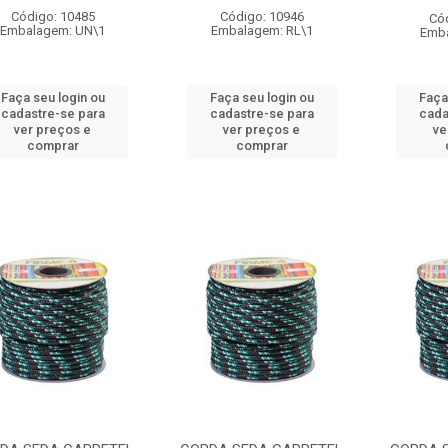
Código: 10485
Código: 10946
Có
Embalagem: UN\1
Embalagem: RL\1
Emba
Faça seu login ou
Faça seu login ou
Faça
cadastre-se para
cadastre-se para
cada
ver preços e
ver preços e
ve
comprar
comprar