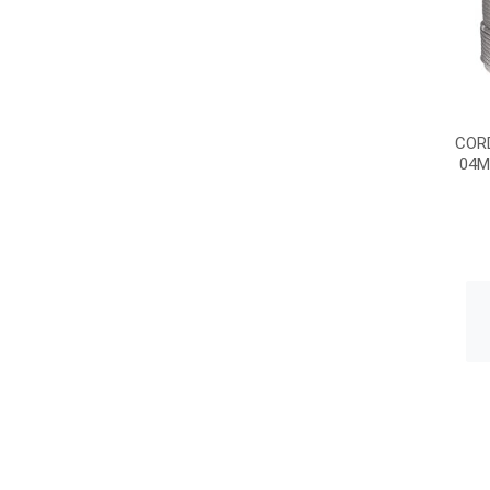
COR
04M