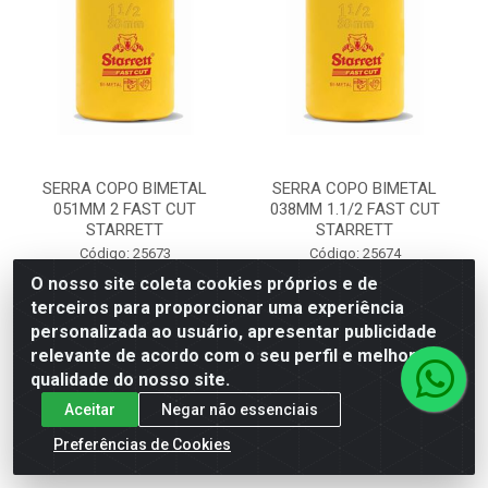
SERRA COPO BIMETAL
SERRA COPO BIMETAL
051MM 2 FAST CUT
038MM 1.1/2 FAST CUT
STARRETT
STARRETT
Código: 25673
Código: 25674
Embalagem: UN\1
Embalagem: UN\1
O nosso site coleta cookies próprios e de
terceiros para proporcionar uma experiência
personalizada ao usuário, apresentar publicidade
Faça seu login ou
Faça seu login ou
relevante de acordo com o seu perfil e melhorar a
cadastre-se para
cadastre-se para
ver preços e
ver preços e
qualidade do nosso site.
comprar
comprar
Aceitar
Negar não essenciais
Preferências de Cookies