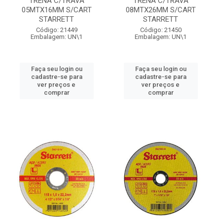
TRENA C/TRAVA
TRENA C/TRAVA
05MTX16MM S/CART
08MTX26MM S/CART
STARRETT
STARRETT
Código: 21449
Código: 21450
Embalagem: UN\1
Embalagem: UN\1
Faça seu login ou
Faça seu login ou
cadastre-se para
cadastre-se para
ver preços e
ver preços e
comprar
comprar