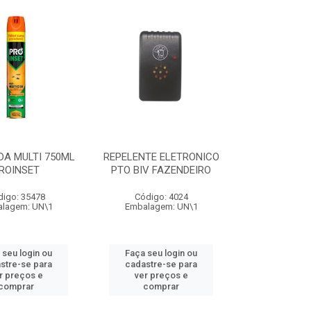
IDA MULTI 750ML
REPELENTE ELETRONICO
ROINSET
PTO BIV FAZENDEIRO
digo: 35478
Código: 4024
lagem: UN\1
Embalagem: UN\1
 seu login ou
Faça seu login ou
stre-se para
cadastre-se para
r preços e
ver preços e
comprar
comprar