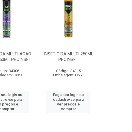
IDA MULTI ACAO
INSETICIDA MULTI 250ML
50ML PROINSET
PROINSET
digo: 34306
Código: 34315
lagem: UN\1
Embalagem: UN\1
 seu login ou
Faça seu login ou
stre-se para
cadastre-se para
r preços e
ver preços e
comprar
comprar