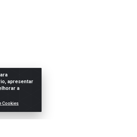
para
io, apresentar
elhorar a
e Cookies