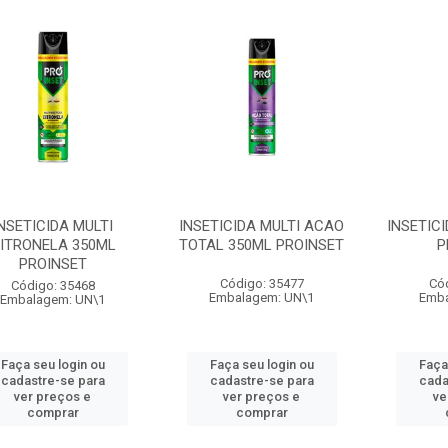
NSETICIDA MULTI
INSETICIDA MULTI ACAO
INSETIC
ITRONELA 350ML
TOTAL 350ML PROINSET
P
PROINSET
Código: 35477
Có
Código: 35468
Embalagem: UN\1
Emba
Embalagem: UN\1
Faça seu login ou
Faça seu login ou
Faça
cadastre-se para
cadastre-se para
cada
ver preços e
ver preços e
ve
comprar
comprar