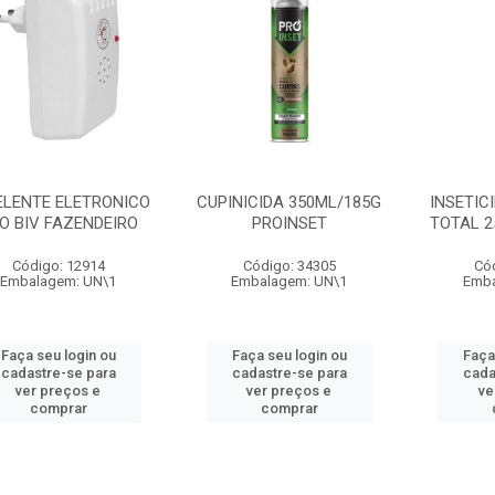
ELENTE ELETRONICO
CUPINICIDA 350ML/185G
INSETIC
O BIV FAZENDEIRO
PROINSET
TOTAL 2
Código: 12914
Código: 34305
Có
Embalagem: UN\1
Embalagem: UN\1
Emba
Faça seu login ou
Faça seu login ou
Faça
cadastre-se para
cadastre-se para
cada
ver preços e
ver preços e
ve
comprar
comprar