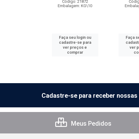
digo: 21905
Código: 21872
Códig
lagem: CX\20
Embalagem: KG\10
Embala
 seu login ou
Faça seu login ou
Faça se
astre-se para
cadastre-se para
cadast
er preços e
ver preços e
ver 
comprar
comprar
co
Cadastre-se para receber nossas 
Meus Pedidos