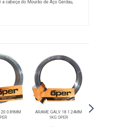
ar a cabeça do Mourão de Aço Gerdau,
20 0.89MM
ARAME GALV 18 1.24MM
ARAME RECOZI
PER
1KG OPER
18 01KG O