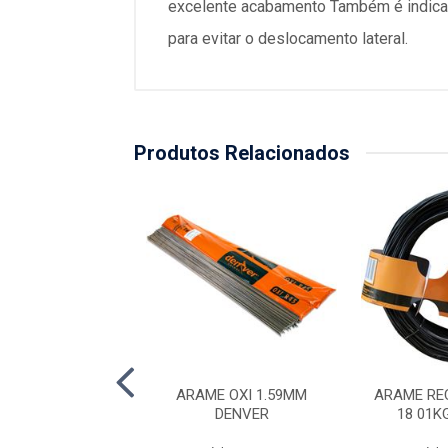
excelente acabamento Também é indicado
para evitar o deslocamento lateral.
Produtos Relacionados
RECOZIDO TORC
ARAME OXI 1.59MM
ARAME RE
 01KG OPER
DENVER
18 01K