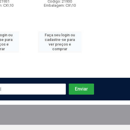
 21931
Código: 21930
Código: 21
: CX\10
Embalagem: CX\10
Embalagem: 
login ou
Faça seu login ou
Faça seu log
se para
cadastre-se para
cadastre-se 
ços e
ver preços e
ver preços
rar
comprar
comprar