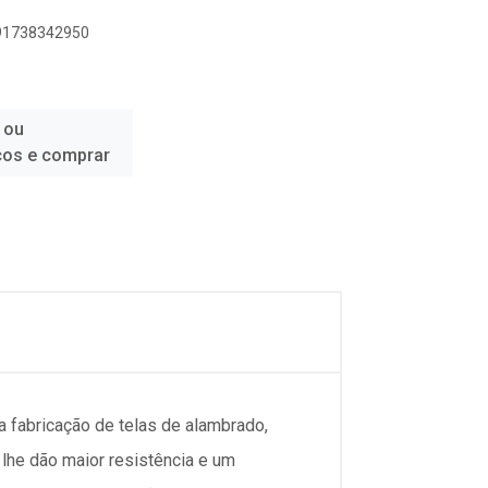
891738342950
 ou
ços e comprar
abricação de telas de alambrado,
 lhe dão maior resistência e um