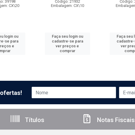
o: 39198
Código: 21932
Código:
gem: CX\20
Embalagem: CX\10
Embalagem
u login ou
Faça seu login ou
Faça seu 
re-se para
cadastre-se para
cadastre-
preços e
ver preços e
ver pre
mprar
comprar
comp
ofertas!
Títulos
Notas Fiscais