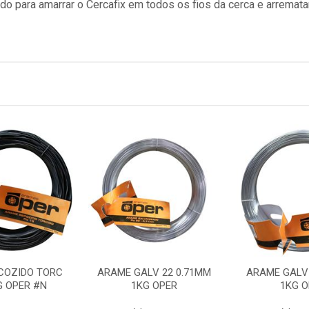
 para amarrar o Cercafix em todos os fios da cerca e arremat
COZIDO TORC
ARAME GALV 22 0.71MM
ARAME GALV 
G OPER #N
1KG OPER
1KG O