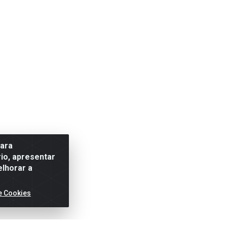
para
io, apresentar
elhorar a
e Cookies