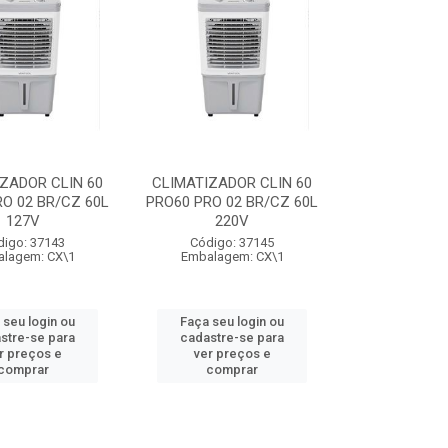
ZADOR CLIN 60
CLIMATIZADOR CLIN 60
O 02 BR/CZ 60L
PRO60 PRO 02 BR/CZ 60L
127V
220V
digo: 37143
Código: 37145
lagem: CX\1
Embalagem: CX\1
 seu login ou
Faça seu login ou
stre-se para
cadastre-se para
r preços e
ver preços e
comprar
comprar