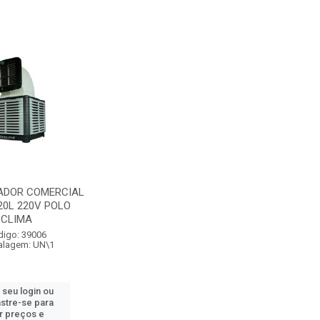
ADOR COMERCIAL
 20L 220V POLO
CLIMA
digo: 39006
lagem: UN\1
 seu login ou
stre-se para
r preços e