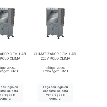
ADOR 3 EM 1 45L
CLIMATIZADOR 3 EM 1 45L
 POLO CLIMA
220V POLO CLIMA
digo: 39002
Código: 39003
lagem: UN\1
Embalagem: UN\1
 seu login ou
Faça seu login ou
stre-se para
cadastre-se para
r preços e
ver preços e
comprar
comprar