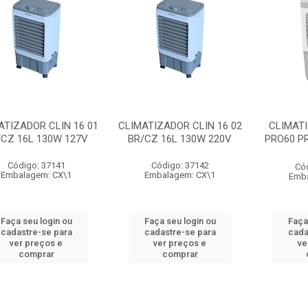
ATIZADOR CLIN 16 01
CLIMATIZADOR CLIN 16 02
CLIMATI
/CZ 16L 130W 127V
BR/CZ 16L 130W 220V
PRO60 PR
Código: 37141
Código: 37142
Có
Embalagem: CX\1
Embalagem: CX\1
Emba
Faça seu login ou
Faça seu login ou
Faça
cadastre-se para
cadastre-se para
cada
ver preços e
ver preços e
ve
comprar
comprar