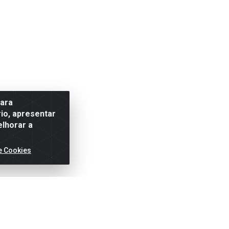
para
io, apresentar
elhorar a
e Cookies