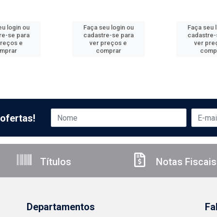
u login ou
Faça seu login ou
Faça seu 
re-se para
cadastre-se para
cadastre-
preços e
ver preços e
ver pre
mprar
comprar
comp
ofertas!
Títulos
Notas Fiscais
Departamentos
Fa