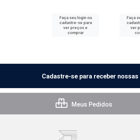
 seu login ou
Faça seu login ou
Faça se
astre-se para
cadastre-se para
cadast
er preços e
ver preços e
ver 
comprar
comprar
co
Cadastre-se para receber nossas 
Meus Pedidos