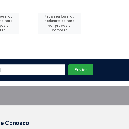
login ou
Faça seu login ou
Faça seu log
se para
cadastre-se para
cadastre-se 
ços e
ver preços e
ver preços
rar
comprar
comprar
le Conosco