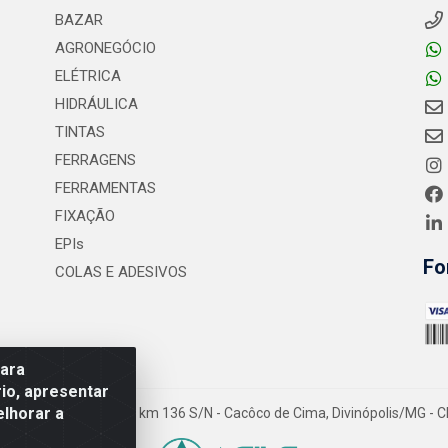
BAZAR
AGRONEGÓCIO
ELÉTRICA
HIDRÁULICA
TINTAS
FERRAGENS
FERRAMENTAS
FIXAÇÃO
EPIs
Fo
COLAS E ADESIVOS
para
io, apresentar
elhorar a
- Rodovia MG-050 km 136 S/N - Cacôco de Cima, Divinópolis/MG - C