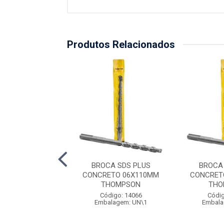
Produtos Relacionados
CA SDS PLUS
BROCA SDS PLUS
BROCA
ETO 12X260MM
CONCRETO 06X110MM
CONCRET
HOMPSON
THOMPSON
THO
digo: 14076
Código: 14066
Códig
alagem: UN\1
Embalagem: UN\1
Embala