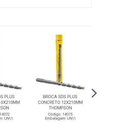
S PLUS
BROCA SDS PLUS
BROCA SDS 
10X210MM
CONCRETO 12X210MM
CONCRETO 12
PSON
THOMPSON
THOMPS
 14072
Código: 14075
Código: 14
m: UN\1
Embalagem: UN\1
Embalagem: 