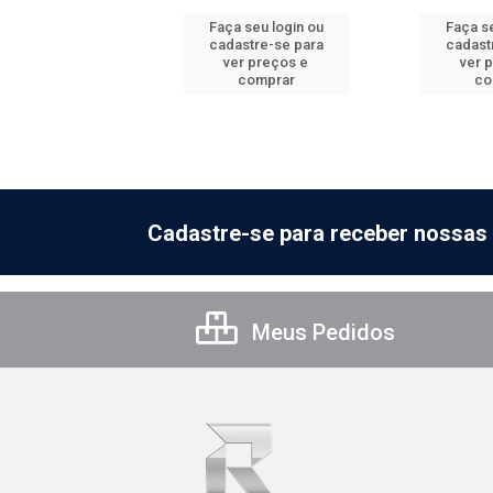
 seu login ou
Faça seu login ou
Faça se
astre-se para
cadastre-se para
cadast
er preços e
ver preços e
ver 
comprar
comprar
co
Cadastre-se para receber nossas 
Meus Pedidos