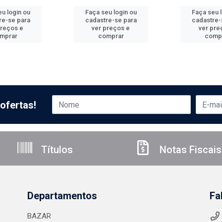
u login ou
Faça seu login ou
Faça seu 
re-se para
cadastre-se para
cadastre-
preços e
ver preços e
ver pre
mprar
comprar
comp
ofertas!
Títulos
Notas Fiscais
Departamentos
Fa
BAZAR