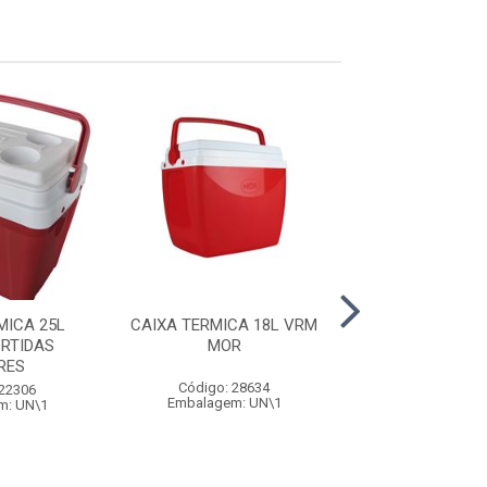
MICA 25L
CAIXA TERMICA 18L VRM
CAIXA TERMI
RTIDAS
MOR
C/RODAS AN
RES
Código: 28634
Código: 33
 22306
Embalagem: UN\1
Embalagem: 
m: UN\1