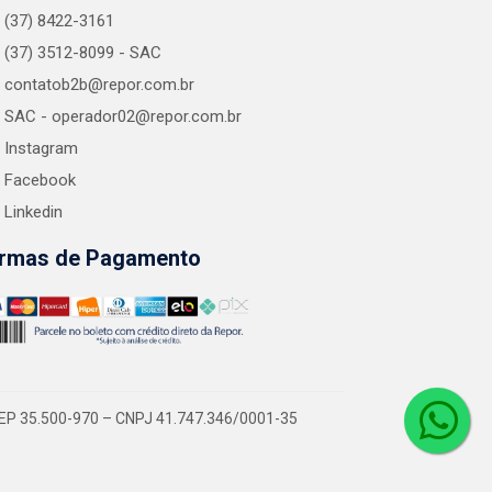
(37) 8422-3161
(37) 3512-8099 - SAC
contatob2b@repor.com.br
SAC - operador02@repor.com.br
Instagram
Facebook
Linkedin
rmas de Pagamento
EP 35.500-970 – CNPJ 41.747.346/0001-35