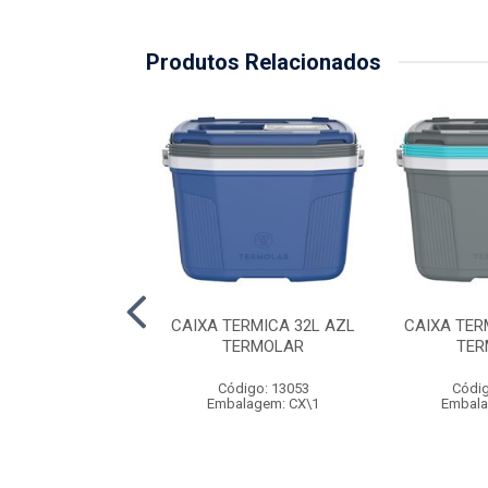
Produtos Relacionados
 TERMICA 34L
CAIXA TERMICA 32L AZL
CAIXA TER
DAS ANTARES
TERMOLAR
TER
digo: 33691
Código: 13053
Códig
alagem: UN\1
Embalagem: CX\1
Embala