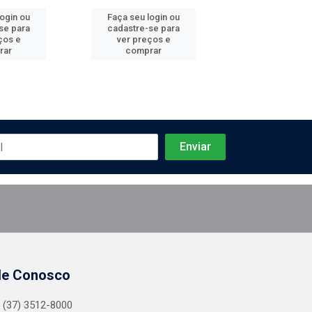
login ou
Faça seu login ou
Faça seu log
se para
cadastre-se para
cadastre-se 
ços e
ver preços e
ver preços
rar
comprar
comprar
le Conosco
(37) 3512-8000