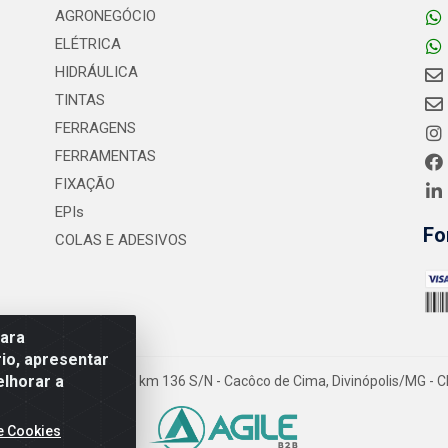
AGRONEGÓCIO
ELÉTRICA
HIDRÁULICA
TINTAS
FERRAGENS
FERRAMENTAS
FIXAÇÃO
EPIs
Fo
COLAS E ADESIVOS
para
io, apresentar
elhorar a
- Rodovia MG-050 km 136 S/N - Cacôco de Cima, Divinópolis/MG - C
e Cookies