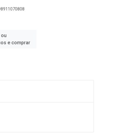
898911070808
 ou
ços e comprar