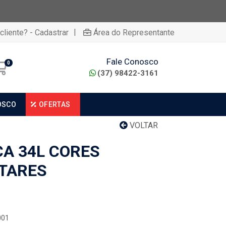
|
cliente? - Cadastrar
Área do Representante
Fale Conosco
0
(37) 98422-3161
OSCO
OFERTAS
VOLTAR
CA 34L CORES
TARES
001