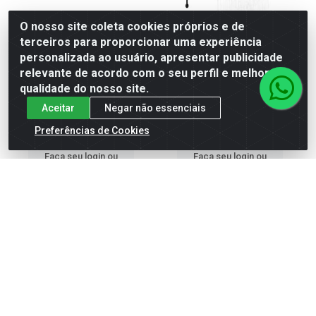
O nosso site coleta cookies próprios e de
terceiros para proporcionar uma experiência
personalizada ao usuário, apresentar publicidade
DUCHA 4T FASHION 220V
DUCHA ELET ACQUA STORM
6800W BCAL RZ
ULTRA 220V 7800W PTO/CR
relevante de acordo com o seu perfil e melhorar a
LRZ
qualidade do nosso site.
Código: 16247
Código: 21538
Aceitar
Negar não essenciais
Embalagem: UN\1
Embalagem: UN\1
Preferências de Cookies
Faça seu login ou
Faça seu login ou
cadastre-se para
cadastre-se para
ver preços e
ver preços e
comprar
comprar