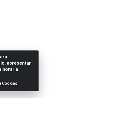
para
io, apresentar
elhorar a
e Cookies