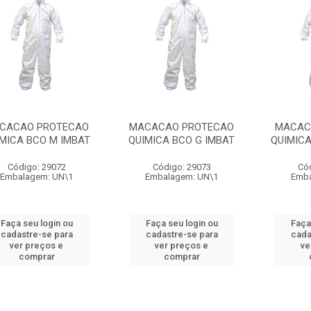
CACAO PROTECAO
MACACAO PROTECAO
MACAC
MICA BCO M IMBAT
QUIMICA BCO G IMBAT
QUIMICA
Código: 29072
Código: 29073
Có
Embalagem: UN\1
Embalagem: UN\1
Emba
Faça seu login ou
Faça seu login ou
Faça
cadastre-se para
cadastre-se para
cada
ver preços e
ver preços e
ve
comprar
comprar