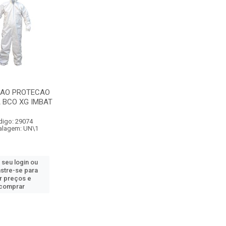
AO PROTECAO
 BCO XG IMBAT
digo: 29074
lagem: UN\1
 seu login ou
stre-se para
r preços e
comprar