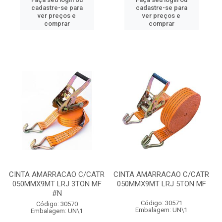
cadastre-se para
cadastre-se para
ver preços e
ver preços e
comprar
comprar
CINTA AMARRACAO C/CATR
CINTA AMARRACAO C/CATR
050MMX9MT LRJ 3TON MF
050MMX9MT LRJ 5TON MF
#N
Código: 30571
Código: 30570
Embalagem: UN\1
Embalagem: UN\1