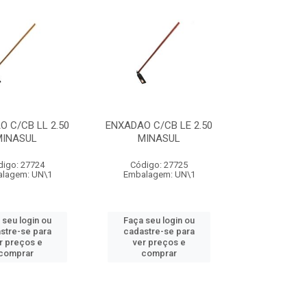
 C/CB LL 2.50
ENXADAO C/CB LE 2.50
MINASUL
MINASUL
digo: 27724
Código: 27725
lagem: UN\1
Embalagem: UN\1
 seu login ou
Faça seu login ou
stre-se para
cadastre-se para
r preços e
ver preços e
comprar
comprar