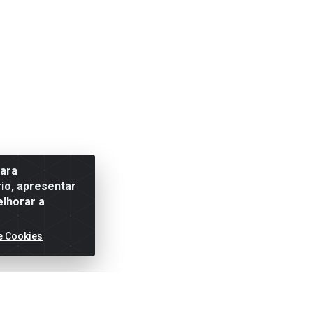
para
io, apresentar
elhorar a
e Cookies