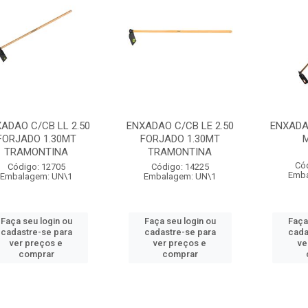
ADAO C/CB LL 2.50
ENXADAO C/CB LE 2.50
ENXADAO
FORJADO 1.30MT
FORJADO 1.30MT
TRAMONTINA
TRAMONTINA
Có
Código: 12705
Código: 14225
Emba
Embalagem: UN\1
Embalagem: UN\1
Faça seu login ou
Faça seu login ou
Faça
cadastre-se para
cadastre-se para
cada
ver preços e
ver preços e
ve
comprar
comprar