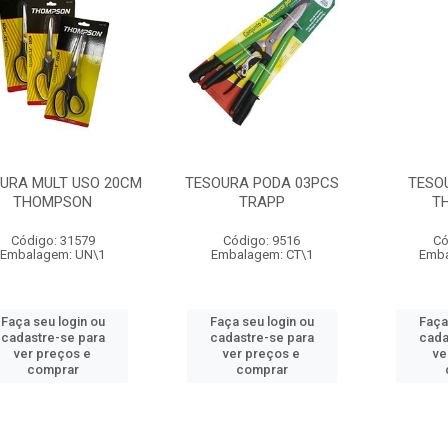
URA MULT USO 20CM
TESOURA PODA 03PCS
TESO
THOMPSON
TRAPP
T
Código: 31579
Código: 9516
Có
Embalagem: UN\1
Embalagem: CT\1
Emba
Faça seu login ou
Faça seu login ou
Faça
cadastre-se para
cadastre-se para
cada
ver preços e
ver preços e
ve
comprar
comprar