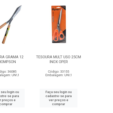
RA GRAMA 12
TESOURA MULT USO 25CM
HOMPSON
INOX OPER
digo: 36085
Código: 33155
lagem: UN\1
Embalagem: UN\1
 seu login ou
Faça seu login ou
stre-se para
cadastre-se para
r preços e
ver preços e
comprar
comprar