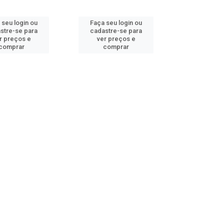
 seu login ou
Faça seu login ou
stre-se para
cadastre-se para
r preços e
ver preços e
comprar
comprar