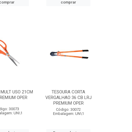
comprar
comprar
 MULT USO 21CM
TESOURA CORTA
PREMIUM OPER
VERGALHAO 36 CB LRJ
PREMIUM OPER
digo: 30073
Código: 30072
lagem: UN\1
Embalagem: UN\1