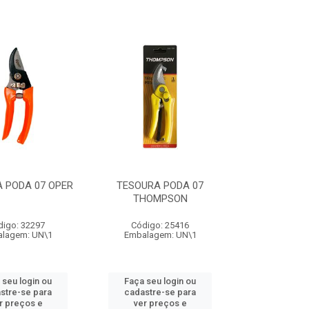
 PODA 07 OPER
TESOURA PODA 07
THOMPSON
digo: 32297
Código: 25416
lagem: UN\1
Embalagem: UN\1
 seu login ou
Faça seu login ou
stre-se para
cadastre-se para
r preços e
ver preços e