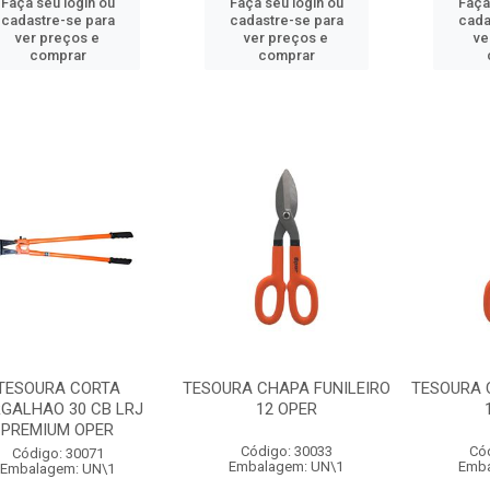
Faça seu login ou
Faça seu login ou
Faça
cadastre-se para
cadastre-se para
cada
ver preços e
ver preços e
ve
comprar
comprar
TESOURA CORTA
TESOURA CHAPA FUNILEIRO
TESOURA 
GALHAO 30 CB LRJ
12 OPER
PREMIUM OPER
Código: 30033
Có
Código: 30071
Embalagem: UN\1
Emba
Embalagem: UN\1