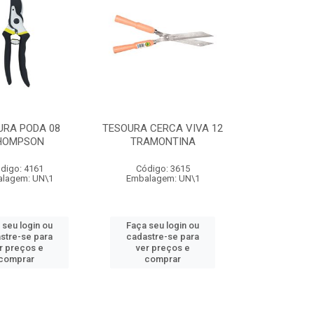
URA PODA 08
TESOURA CERCA VIVA 12
HOMPSON
TRAMONTINA
digo: 4161
Código: 3615
lagem: UN\1
Embalagem: UN\1
 seu login ou
Faça seu login ou
stre-se para
cadastre-se para
r preços e
ver preços e
comprar
comprar