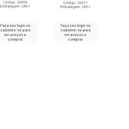
Código: 26530
Código: 26511
Embalagem: UN\1
Embalagem: UN\1
Faça seu login ou
Faça seu login ou
cadastre-se para
cadastre-se para
ver preços e
ver preços e
comprar
comprar