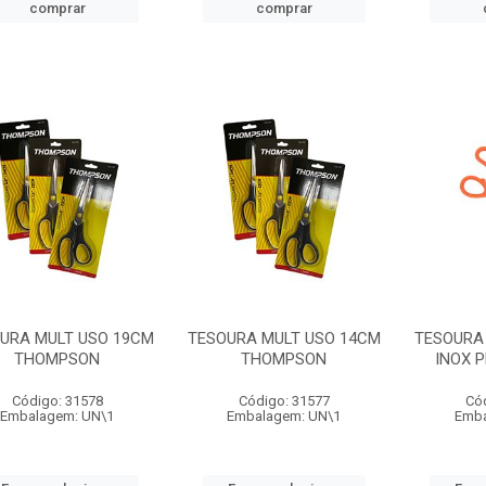
comprar
comprar
URA MULT USO 19CM
TESOURA MULT USO 14CM
TESOURA
THOMPSON
THOMPSON
INOX 
Código: 31578
Código: 31577
Có
Embalagem: UN\1
Embalagem: UN\1
Emba