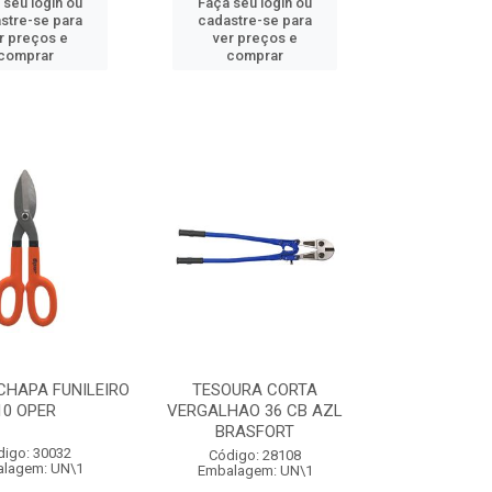
 seu login ou
Faça seu login ou
stre-se para
cadastre-se para
r preços e
ver preços e
comprar
comprar
CHAPA FUNILEIRO
TESOURA CORTA
10 OPER
VERGALHAO 36 CB AZL
BRASFORT
digo: 30032
Código: 28108
lagem: UN\1
Embalagem: UN\1