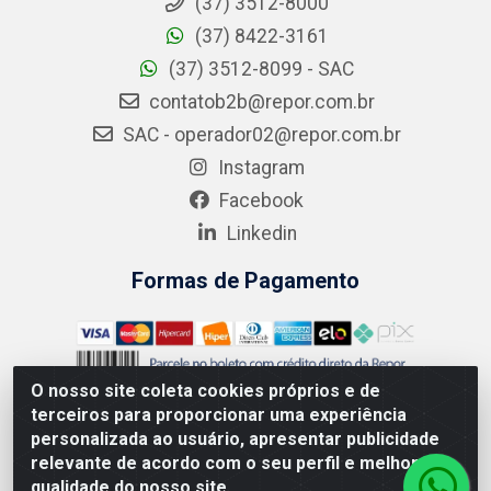
(37) 3512-8000
(37) 8422-3161
(37) 3512-8099 - SAC
contatob2b@repor.com.br
SAC - operador02@repor.com.br
Instagram
Facebook
Linkedin
Formas de Pagamento
O nosso site coleta cookies próprios e de
terceiros para proporcionar uma experiência
personalizada ao usuário, apresentar publicidade
relevante de acordo com o seu perfil e melhorar a
AMEV IMPORTADORA E DISTRIBUIDORA LTDA - Rodovia MG-
050 km 136 S/N - Cacôco de Cima, Divinópolis/MG - CEP
qualidade do nosso site.