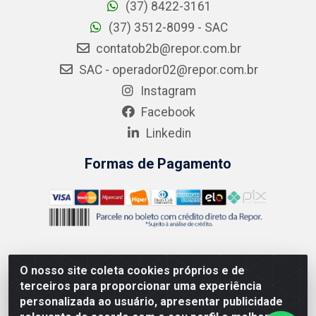
(37) 8422-3161
(37) 3512-8099 - SAC
contatob2b@repor.com.br
SAC - operador02@repor.com.br
Instagram
Facebook
Linkedin
Formas de Pagamento
O nosso site coleta cookies próprios e de
AMEV IMPORTADORA E DISTRIBUIDORA LTDA - Rodovia MG-
terceiros para proporcionar uma experiência
050 km 136 S/N - Cacôco de Cima, Divinópolis/MG - CEP
personalizada ao usuário, apresentar publicidade
35.500-970 – CNPJ 41.747.346/0001-35