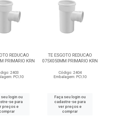
GOTO REDUCAO
TE ESGOTO REDUCAO
M PRIMARIO KRN
075X050MM PRIMARIO KRN
digo: 2403
Código: 2404
lagem: PC\10
Embalagem: PC\10
 seu login ou
Faça seu login ou
stre-se para
cadastre-se para
r preços e
ver preços e
comprar
comprar