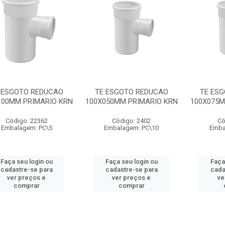
 ESGOTO REDUCAO
TE ESGOTO REDUCAO
TE ES
100MM PRIMARIO KRN
100X050MM PRIMARIO KRN
100X075M
Código: 22362
Código: 2402
Có
Embalagem: PC\5
Embalagem: PC\10
Emba
Faça seu login ou
Faça seu login ou
Faça
cadastre-se para
cadastre-se para
cada
ver preços e
ver preços e
ve
comprar
comprar