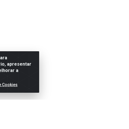
para
io, apresentar
elhorar a
e Cookies