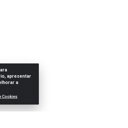
para
io, apresentar
elhorar a
e Cookies