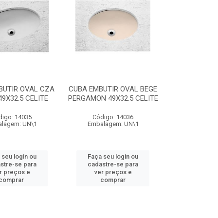
BUTIR OVAL CZA
CUBA EMBUTIR OVAL BEGE
49X32.5 CELITE
PERGAMON 49X32.5 CELITE
digo: 14035
Código: 14036
lagem: UN\1
Embalagem: UN\1
 seu login ou
Faça seu login ou
stre-se para
cadastre-se para
r preços e
ver preços e
comprar
comprar