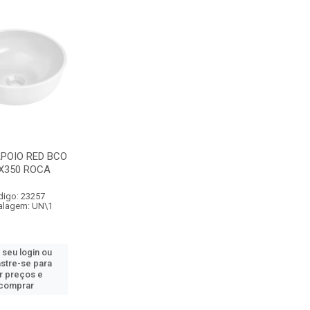
POIO RED BCO
X350 ROCA
digo: 23257
lagem: UN\1
 seu login ou
stre-se para
r preços e
comprar