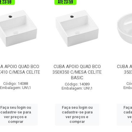
A APOIO QUAD BCO
CUBA APOIO QUAD BCO
CUBA A
X410 C/MESA CELITE
350X350 C/MESA CELITE
350
BASIC
Código: 14088
Có
Código: 14089
Embalagem: UN\1
Emba
Embalagem: UN\1
Faça seu login ou
Faça seu login ou
Faça
cadastre-se para
cadastre-se para
cada
ver preços e
ver preços e
ve
comprar
comprar