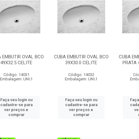
 EMBUTIR OVAL BCO
CUBA EMBUTIR OVAL BCO
CUBA EM
49X32.5 CELITE
39X30.0 CELITE
PRATA 
Código: 14031
Código: 14032
Có
Embalagem: UN\1
Embalagem: UN\1
Emba
Faça seu login ou
Faça seu login ou
Faça
cadastre-se para
cadastre-se para
cada
ver preços e
ver preços e
ve
comprar
comprar