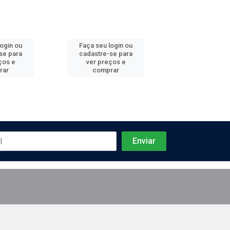
login ou
Faça seu login ou
Faça seu log
se para
cadastre-se para
cadastre-se 
ços e
ver preços e
ver preços
rar
comprar
comprar