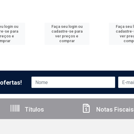
u login ou
Faça seu login ou
Faça seu 
re-se para
cadastre-se para
cadastre-
preços e
ver preços e
ver pre
mprar
comprar
comp
ofertas!
Títulos
Notas Fiscais