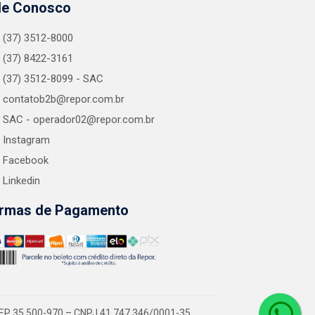
le Conosco
(37) 3512-8000
(37) 8422-3161
(37) 3512-8099 - SAC
contatob2b@repor.com.br
SAC - operador02@repor.com.br
Instagram
Facebook
Linkedin
rmas de Pagamento
EP 35.500-970 – CNPJ 41.747.346/0001-35