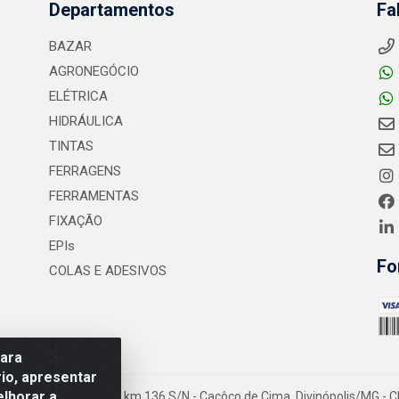
Departamentos
Fa
BAZAR
AGRONEGÓCIO
ELÉTRICA
HIDRÁULICA
TINTAS
FERRAGENS
FERRAMENTAS
FIXAÇÃO
EPIs
Fo
COLAS E ADESIVOS
para
io, apresentar
elhorar a
- Rodovia MG-050 km 136 S/N - Cacôco de Cima, Divinópolis/MG - C