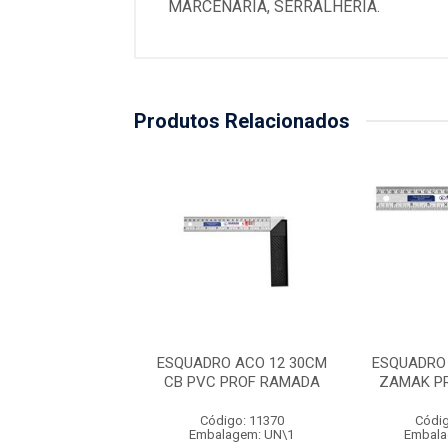
MARCENARIA, SERRALHERIA.
Produtos Relacionados
ADRO ACO 12
ESQUADRO ACO 12 30CM
ESQUADRO
INADO 300MM
CB PVC PROF RAMADA
ZAMAK P
RASFORT
Código: 11370
Códig
digo: 33003
Embalagem: UN\1
Embala
alagem: UN\1