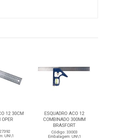
O 12 30CM
ESQUADRO ACO 12
ESQUADRO ACO 
 OPER
COMBINADO 300MM
CB PVC PROF 
BRASFORT
 27392
Código: 11
Código: 33003
m: UN\1
Embalagem: 
Embalagem: UN\1