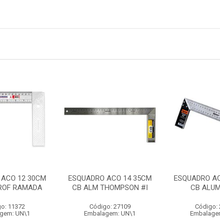
 ACO 12 30CM
ESQUADRO ACO 14 35CM
ESQUADRO AC
ROF RAMADA
CB ALM THOMPSON #I
CB ALUM
o: 11372
Código: 27109
Código:
gem: UN\1
Embalagem: UN\1
Embalage