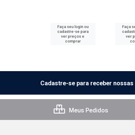
 seu login ou
Faça seu login ou
Faça se
astre-se para
cadastre-se para
cadast
er preços e
ver preços e
ver 
comprar
comprar
co
Cadastre-se para receber nossas 
Meus Pedidos