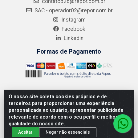
contatob2b@repor.com.br
SAC - operador02@repor.com.br
Instagram
Facebook
Linkedin
Formas de Pagamento
O nosso site coleta cookies próprios e de
AMEV IMPORTADORA E DISTRIBUIDORA LTDA - Rodovia
terceiros para proporcionar uma experiência
MG-050 km 136 S/N - Cacôco de Cima, Divinópolis/MG -
personalizada ao usuário, apresentar publicidade
CEP 35.500-970 – CNPJ 41.747.346/0001-35
relevante de acordo com o seu perfil e melhorar a
qualidade do nosso site.
Aceitar
Negar não essenciais