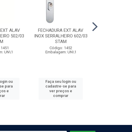
EXT ALAV
FECHADURA EXT ALAV
FECHADURA EX
EIRO 502/03
INOX SERRALHEIRO 602/03
GOLF INOX 803
AM
STAM
Código: 14
 1451
Código: 1452
Embalagem: 
m: UN\1
Embalagem: UN\1
login ou
Faça seu login ou
Faça seu log
se para
cadastre-se para
cadastre-se 
ços e
ver preços e
ver preços
rar
comprar
comprar