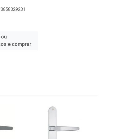
893858329231
 ou
ços e comprar