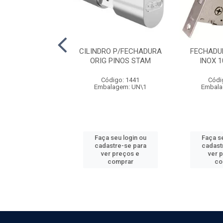
DURA EXT TACO
CILINDRO P/FECHADURA
FECHADU
OX 803/10 STAM
ORIG PINOS STAM
INOX 
ódigo: 1454
Código: 1441
Códi
alagem: UN\1
Embalagem: UN\1
Embala
 seu login ou
Faça seu login ou
Faça se
astre-se para
cadastre-se para
cadast
er preços e
ver preços e
ver 
comprar
comprar
co