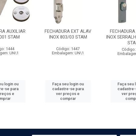
RA AUXILIAR
FECHADURA EXT ALAV
FECHADURA 
1001 STAM
INOX 803/03 STAM
INOX SERRALH
ST
go: 1444
Código: 1447
Código:
gem: UN\1
Embalagem: UN\1
Embalage
u login ou
Faça seu login ou
Faça seu 
re-se para
cadastre-se para
cadastre-
preços e
ver preços e
ver pre
mprar
comprar
comp