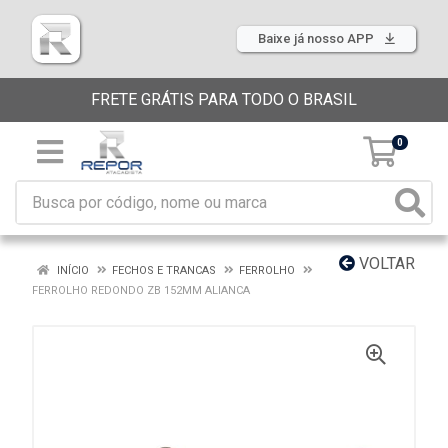
Baixe já nosso APP
FRETE GRÁTIS PARA TODO O BRASIL
0
VOLTAR
INÍCIO
FECHOS E TRANCAS
FERROLHO
FERROLHO REDONDO ZB 152MM ALIANCA