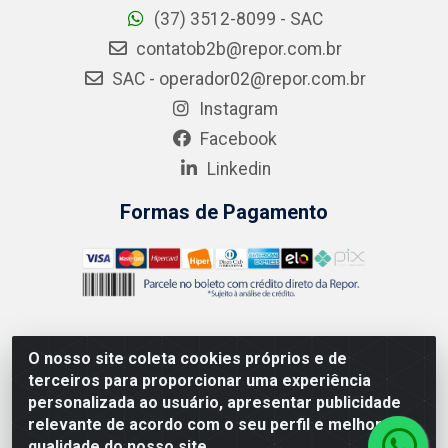
(37) 3512-8099 - SAC
contatob2b@repor.com.br
SAC - operador02@repor.com.br
Instagram
Facebook
Linkedin
Formas de Pagamento
O nosso site coleta cookies próprios e de
AMEV IMPORTADORA E DISTRIBUIDORA LTDA - Rodovia
terceiros para proporcionar uma experiência
MG-050 km 136 S/N - Cacôco de Cima, Divinópolis/MG -
personalizada ao usuário, apresentar publicidade
CEP 35.500-970 – CNPJ 41.747.346/0001-35
relevante de acordo com o seu perfil e melhorar a
qualidade do nosso site.