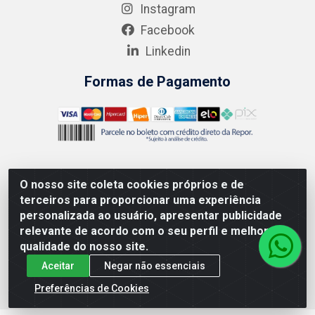
Instagram
Facebook
Linkedin
Formas de Pagamento
O nosso site coleta cookies próprios e de
AMEV IMPORTADORA E DISTRIBUIDORA LTDA - Rodovia
terceiros para proporcionar uma experiência
MG-050 km 136 S/N - Cacôco de Cima, Divinópolis/MG -
personalizada ao usuário, apresentar publicidade
CEP 35.500-970 – CNPJ 41.747.346/0001-35
relevante de acordo com o seu perfil e melhorar a
qualidade do nosso site.
Aceitar
Negar não essenciais
Preferências de Cookies