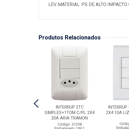
LEV. MATERIAL: PS DE ALTO IMPACTO
Produtos Relacionados
UP 1TC SIMPLES
INTERRUP 2TC
INTERRUP 
 10A VIVAZ ILUMI
SIMPLES+1TOM C/PL 2X4
2X4 10A L
20A ARIA TRAMON
digo: 30614
Códig
Código: 31238
alagem: UN\1
Embala
Embalagem: UN\1