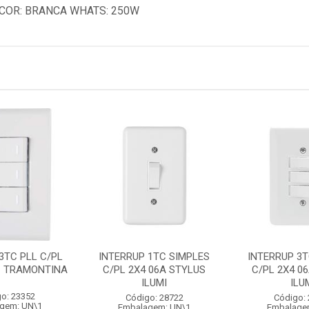
 COR: BRANCA WHATS: 250W
3TC PLL C/PL
INTERRUP 1TC SIMPLES
INTERRUP 3T
IZ TRAMONTINA
C/PL 2X4 06A STYLUS
C/PL 2X4 0
ILUMI
ILU
o: 23352
Código: 28722
Código:
gem: UN\1
Embalagem: UN\1
Embalage