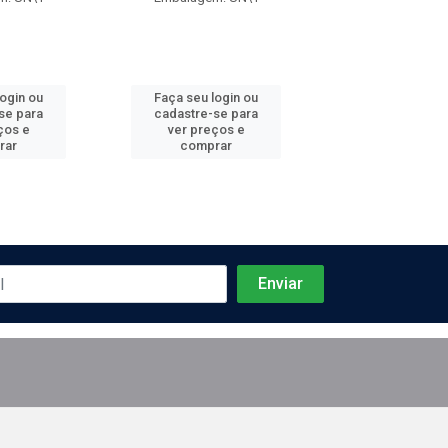
login ou
Faça seu login ou
Faça seu log
se para
cadastre-se para
cadastre-se 
ços e
ver preços e
ver preços
rar
comprar
comprar