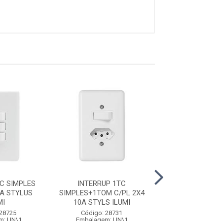
C SIMPLES
INTERRUP 1TC
INTERRUP 1TC 
6A STYLUS
SIMPLES+1TOM C/PL 2X4
C/PL 2X4 10A VI
MI
10A STYLS ILUMI
Código: 30
 28725
Código: 28731
Embalagem: 
m: UN\1
Embalagem: UN\1