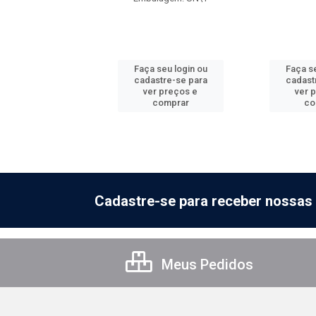
 seu login ou
Faça seu login ou
Faça se
astre-se para
cadastre-se para
cadast
er preços e
ver preços e
ver 
comprar
comprar
co
Cadastre-se para receber nossas 
Meus Pedidos