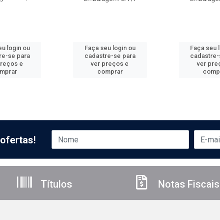
u login ou
Faça seu login ou
Faça seu 
re-se para
cadastre-se para
cadastre-
preços e
ver preços e
ver pre
mprar
comprar
comp
ofertas!
Títulos
Notas Fiscais