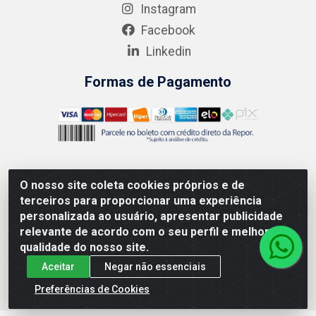
Instagram
Facebook
Linkedin
Formas de Pagamento
O nosso site coleta cookies próprios e de
AMEV IMPORTADORA E DISTRIBUIDORA LTDA - Rodovia
terceiros para proporcionar uma experiência
MG-050 km 136 S/N - Cacôco de Cima, Divinópolis/MG -
personalizada ao usuário, apresentar publicidade
CEP 35.500-970 – CNPJ 41.747.346/0001-35
relevante de acordo com o seu perfil e melhorar a
qualidade do nosso site.
Aceitar
Negar não essenciais
Preferências de Cookies