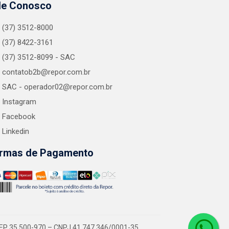
le Conosco
(37) 3512-8000
(37) 8422-3161
(37) 3512-8099 - SAC
contatob2b@repor.com.br
SAC - operador02@repor.com.br
Instagram
Facebook
Linkedin
rmas de Pagamento
EP 35.500-970 – CNPJ 41.747.346/0001-35