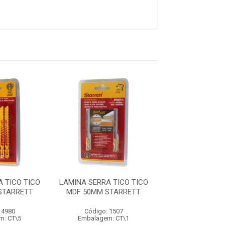
 TICO TICO
LAMINA SERRA TICO TICO
LAMINA SERRA T
STARRETT
MDF 50MM STARRETT
MDF 75MM ST
 4980
Código: 1507
Código: 15
m: CT\5
Embalagem: CT\1
Embalagem: 