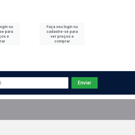
login ou
Faça seu login ou
Faça seu log
se para
cadastre-se para
cadastre-se 
ços e
ver preços e
ver preços
rar
comprar
comprar