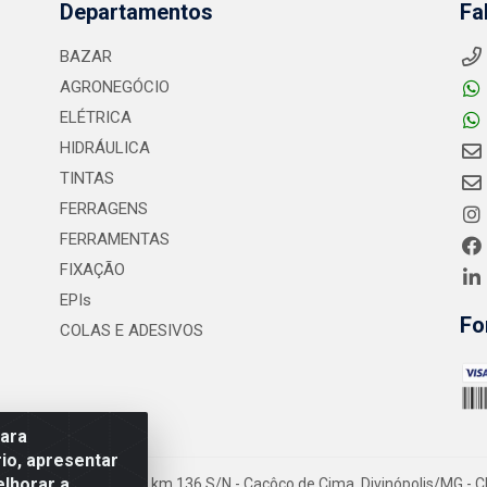
Departamentos
Fa
BAZAR
AGRONEGÓCIO
ELÉTRICA
HIDRÁULICA
TINTAS
FERRAGENS
FERRAMENTAS
FIXAÇÃO
EPIs
Fo
COLAS E ADESIVOS
para
io, apresentar
elhorar a
- Rodovia MG-050 km 136 S/N - Cacôco de Cima, Divinópolis/MG - C