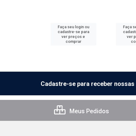
 seu login ou
Faça seu login ou
Faça se
astre-se para
cadastre-se para
cadast
er preços e
ver preços e
ver 
comprar
comprar
co
Cadastre-se para receber nossas 
Meus Pedidos