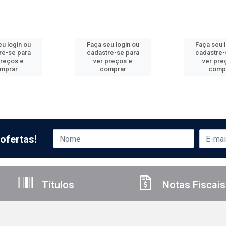
u login ou
Faça seu login ou
Faça seu 
re-se para
cadastre-se para
cadastre-
preços e
ver preços e
ver pre
mprar
comprar
comp
ofertas!
Títulos
Notas Fiscais