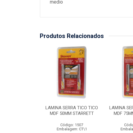
medio
Produtos Relacionados
SERRA TICO TICO
LAMINA SERRA TICO TICO
LAMINA SE
5MM STARRETT
MDF 50MM STARRETT
MDF 75M
ódigo: 4980
Código: 1507
Códi
alagem: CT\5
Embalagem: CT\1
Embala