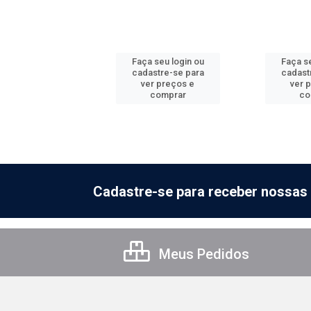
 seu login ou
Faça seu login ou
Faça se
astre-se para
cadastre-se para
cadast
er preços e
ver preços e
ver 
comprar
comprar
co
Cadastre-se para receber nossas 
Meus Pedidos