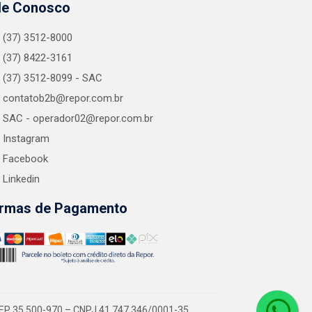
le Conosco
(37) 3512-8000
(37) 8422-3161
(37) 3512-8099 - SAC
contatob2b@repor.com.br
SAC - operador02@repor.com.br
Instagram
Facebook
Linkedin
rmas de Pagamento
EP 35.500-970 – CNPJ 41.747.346/0001-35