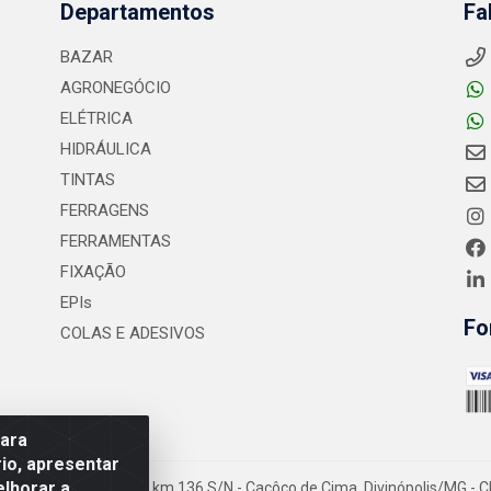
Departamentos
Fa
BAZAR
AGRONEGÓCIO
ELÉTRICA
HIDRÁULICA
TINTAS
FERRAGENS
FERRAMENTAS
FIXAÇÃO
EPIs
Fo
COLAS E ADESIVOS
para
io, apresentar
elhorar a
- Rodovia MG-050 km 136 S/N - Cacôco de Cima, Divinópolis/MG - C