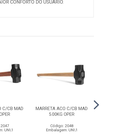
AIOR CONFORTO DO USUÁRIO.
 C/CB MAD
MARRETA ACO C/CB MAD
MARRETA ACO C
 OPER
5.00KG OPER
1.00KG TRAM
 2047
Código: 2048
Código: 35
m: UN\1
Embalagem: UN\1
Embalagem: 