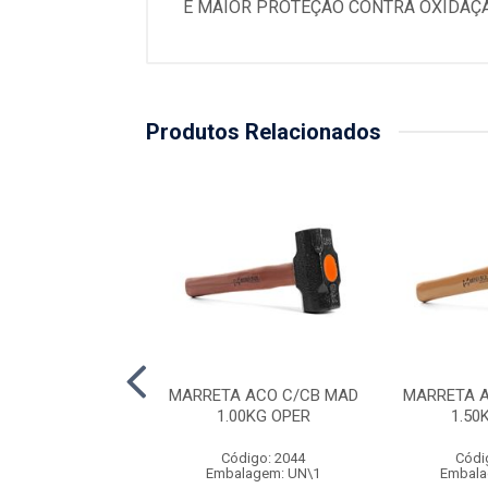
E MAIOR PROTEÇÃO CONTRA OXIDAÇÃ
Produtos Relacionados
A ACO C/CB MAD
MARRETA ACO C/CB MAD
MARRETA 
G TRAMONTINA
1.00KG OPER
1.50
ódigo: 3535
Código: 2044
Códi
alagem: UN\1
Embalagem: UN\1
Embala