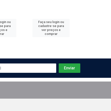
login ou
Faça seu login ou
Faça seu log
se para
cadastre-se para
cadastre-se 
ços e
ver preços e
ver preços
rar
comprar
comprar