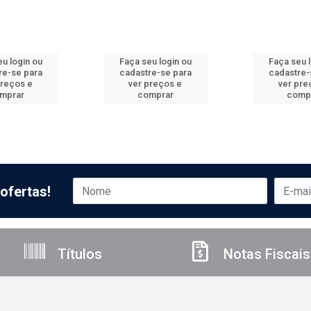
u login ou
Faça seu login ou
Faça seu 
re-se para
cadastre-se para
cadastre-
preços e
ver preços e
ver pre
mprar
comprar
comp
ofertas!
Títulos
Notas Fiscais