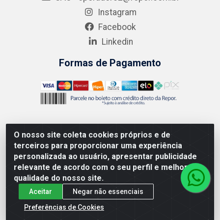
Instagram
Facebook
Linkedin
Formas de Pagamento
O nosso site coleta cookies próprios e de
AMEV IMPORTADORA E DISTRIBUIDORA LTDA - Rodovia
terceiros para proporcionar uma experiência
MG-050 km 136 S/N - Cacôco de Cima, Divinópolis/MG -
personalizada ao usuário, apresentar publicidade
CEP 35.500-970 – CNPJ 41.747.346/0001-35
relevante de acordo com o seu perfil e melhorar a
qualidade do nosso site.
Aceitar
Negar não essenciais
Preferências de Cookies