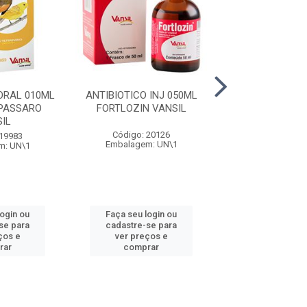
ORAL 010ML
ANTIBIOTICO INJ 050ML
ANTI INFL POM
PASSARO
FORTLOZIN VANSIL
ALUMEX VA
IL
Código: 20126
Código: 20
 19983
Embalagem: UN\1
Embalagem: 
m: UN\1
login ou
Faça seu login ou
Faça seu log
se para
cadastre-se para
cadastre-se 
ços e
ver preços e
ver preços
rar
comprar
comprar