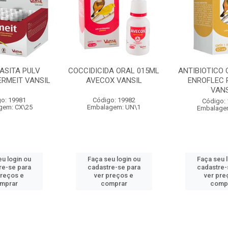
ASITA PULV
COCCIDICIDA ORAL 015ML
ANTIBIOTICO 
ERMEIT VANSIL
AVECOX VANSIL
ENROFLEC 
VANS
o: 19981
Código: 19982
Código:
gem: CX\25
Embalagem: UN\1
Embalage
u login ou
Faça seu login ou
Faça seu 
re-se para
cadastre-se para
cadastre-
preços e
ver preços e
ver pre
mprar
comprar
comp