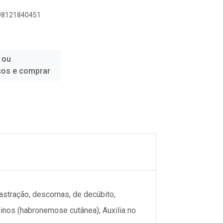
898121840451
 ou
ços e comprar
castração, descornas, de decúbito,
inos (habronemose cutânea); Auxilia no