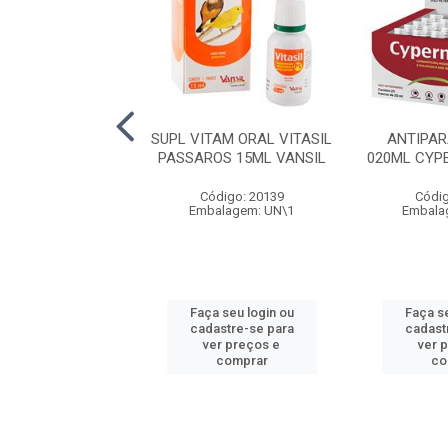
FL POMADA 030G
SUPL VITAM ORAL VITASIL
ANTIPAR
MEX VANSIL
PASSAROS 15ML VANSIL
020ML CYP
digo: 20130
Código: 20139
Códig
alagem: UN\1
Embalagem: UN\1
Embala
 seu login ou
Faça seu login ou
Faça se
astre-se para
cadastre-se para
cadast
er preços e
ver preços e
ver 
comprar
comprar
co