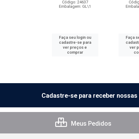
digo: 24622
Código: 24637
Códig
alagem: GL\1
Embalagem: GL\1
Embala
 seu login ou
Faça seu login ou
Faça se
astre-se para
cadastre-se para
cadast
er preços e
ver preços e
ver 
comprar
comprar
co
Cadastre-se para receber nossas 
Meus Pedidos