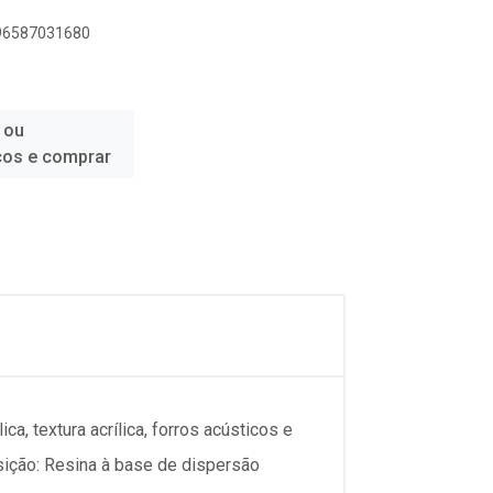
896587031680
 ou
ços e comprar
ca, textura acrílica, forros acústicos e
sição: Resina à base de dispersão