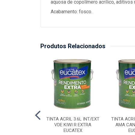
aquosa de copolímero acrílico, aditivos
Acabamento: fosco.
Produtos Relacionados
RIL 3.6L INT/EXT
TINTA ACRIL 3.6L INT/EXT
TINTA ACRI
URA R EXTRA
VDE KIWI R EXTRA
AMA CAN
EUCATEX
EUCATEX
EU