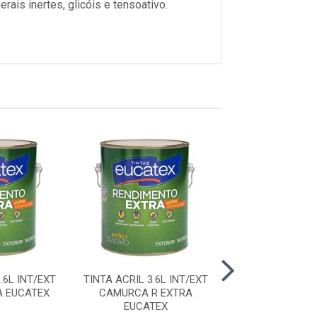
ais inertes, glicóis e tensoativo.
.6L INT/EXT
TINTA ACRIL 3.6L INT/EXT
TINTA ACRIL 3.6
A EUCATEX
CAMURCA R EXTRA
CENOURA R 
EUCATEX
EUCATE