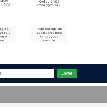
 24619
Código: 24621
Código: 24
m: GL\1
Embalagem: GL\1
Embalagem: 
login ou
Faça seu login ou
Faça seu log
se para
cadastre-se para
cadastre-se 
ços e
ver preços e
ver preços
rar
comprar
comprar