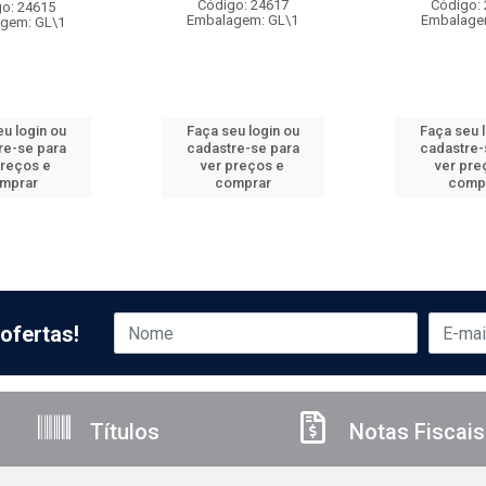
Código: 24617
Código:
o: 24615
Embalagem: GL\1
Embalage
gem: GL\1
u login ou
Faça seu login ou
Faça seu 
re-se para
cadastre-se para
cadastre-
preços e
ver preços e
ver pre
mprar
comprar
comp
ofertas!
Títulos
Notas Fiscais