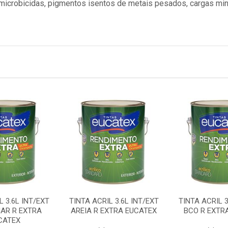
 microbicidas, pigmentos isentos de metais pesados, cargas miner
L 3.6L INT/EXT
TINTA ACRIL 3.6L INT/EXT
TINTA ACRIL 3
AR R EXTRA
AREIA R EXTRA EUCATEX
BCO R EXTR
CATEX