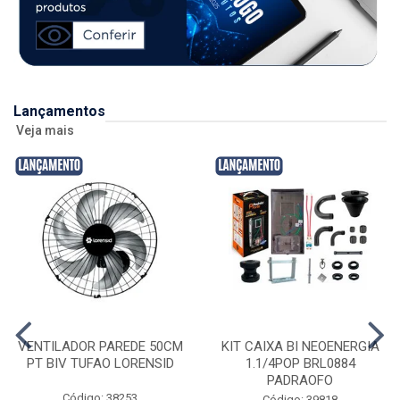
Lançamentos
Veja mais
VENTILADOR PAREDE 50CM
KIT CAIXA BI NEOENERGIA
PT BIV TUFAO LORENSID
1.1/4POP BRL0884
PADRAOFO
Código: 38253
Código: 39818