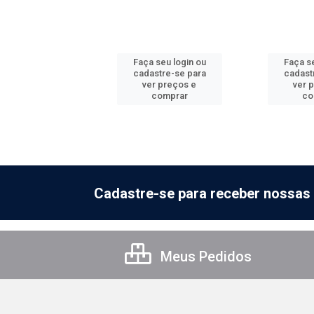
 seu login ou
Faça seu login ou
Faça se
astre-se para
cadastre-se para
cadast
er preços e
ver preços e
ver 
comprar
comprar
co
Cadastre-se para receber nossas 
Meus Pedidos