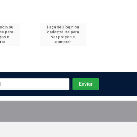
login ou
Faça seu login ou
Faça seu log
se para
cadastre-se para
cadastre-se 
ços e
ver preços e
ver preços
rar
comprar
comprar