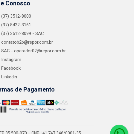
le Conosco
(37) 3512-8000
(37) 8422-3161
(37) 3512-8099 - SAC
contatob2b@repor.com.br
SAC - operador02@repor.com.br
Instagram
Facebook
Linkedin
rmas de Pagamento
EP 35.500-970 – CNPJ 41.747.346/0001-35