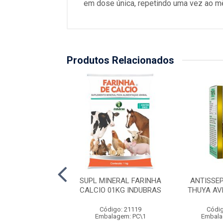
em dose única, repetindo uma vez ao mê
Produtos Relacionados
FL POMADA 030G
SUPL MINERAL FARINHA
ANTISSE
MEX VANSIL
CALCIO 01KG INDUBRAS
THUYA AV
digo: 20130
Código: 21119
Códig
alagem: UN\1
Embalagem: PC\1
Embala