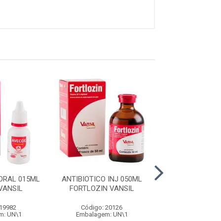
ORAL 015ML
ANTIBIOTICO INJ 050ML
ANTI INFL POM
VANSIL
FORTLOZIN VANSIL
ALUMEX VA
 19982
Código: 20126
Código: 20
m: UN\1
Embalagem: UN\1
Embalagem: 