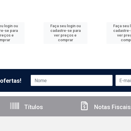
u login ou
Faça seu login ou
Faça seu 
re-se para
cadastre-se para
cadastre-
preços e
ver preços e
ver pre
mprar
comprar
comp
ofertas!
Títulos
Notas Fiscais