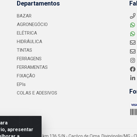
Departamentos
Fa
BAZAR
AGRONEGÓCIO
ELÉTRICA
HIDRÁULICA
TINTAS
FERRAGENS
FERRAMENTAS
FIXAÇÃO
EPIs
Fo
COLAS E ADESIVOS
para
io, apresentar
elhorar a
- Rodovia MG-050 km 136 S/N - Cacôco de Cima, Divinópolis/MG - C