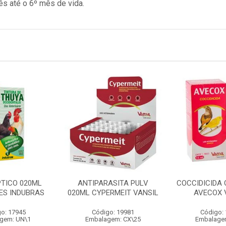
s até o 6º mês de vida.
PTICO 020ML
ANTIPARASITA PULV
COCCIDICIDA 
ES INDUBRAS
020ML CYPERMEIT VANSIL
AVECOX 
o: 17945
Código: 19981
Código:
gem: UN\1
Embalagem: CX\25
Embalage