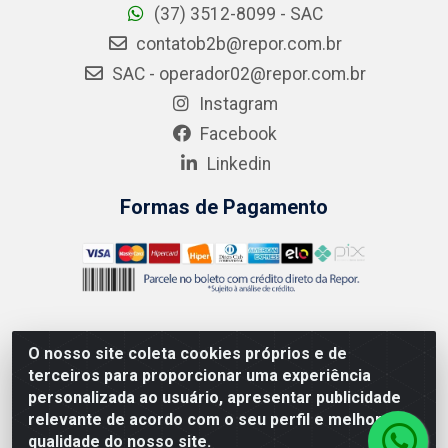
(37) 3512-8099 - SAC
contatob2b@repor.com.br
SAC - operador02@repor.com.br
Instagram
Facebook
Linkedin
Formas de Pagamento
O nosso site coleta cookies próprios e de
AMEV IMPORTADORA E DISTRIBUIDORA LTDA - Rodovia
terceiros para proporcionar uma experiência
MG-050 km 136 S/N - Cacôco de Cima, Divinópolis/MG -
personalizada ao usuário, apresentar publicidade
CEP 35.500-970 – CNPJ 41.747.346/0001-35
relevante de acordo com o seu perfil e melhorar a
qualidade do nosso site.