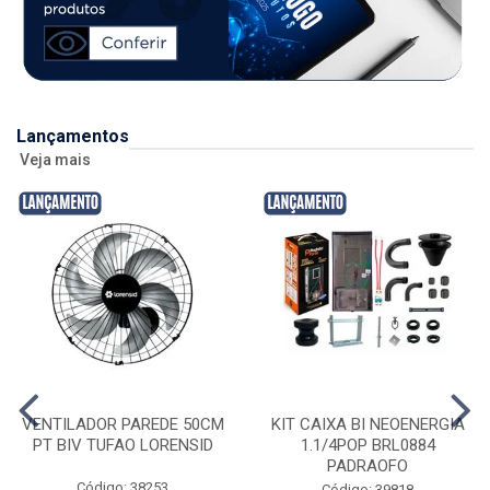
Lançamentos
Veja mais
VENTILADOR PAREDE 50CM
KIT CAIXA BI NEOENERGIA
PT BIV TUFAO LORENSID
1.1/4POP BRL0884
PADRAOFO
Código: 38253
Código: 39818