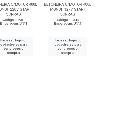
NEIRA C/MOTOR 400L
BETONEIRA C/MOTOR 400L
ONOF 220V START
MONOF 127V START
SORRAG
SORRAG
Código: 37981
Código: 39344
Embalagem: UN\1
Embalagem: UN\1
Faça seu login ou
Faça seu login ou
cadastre-se para
cadastre-se para
ver preços e
ver preços e
comprar
comprar