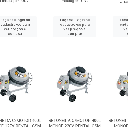
Embalagem: UN\1
Embalagem: UN\1
Emba
Faça seu login ou
Faça seu login ou
Faça
cadastre-se para
cadastre-se para
cada
ver preços e
ver preços e
ve
comprar
comprar
NEIRA C/MOTOR 400L
BETONEIRA C/MOTOR 400L
BETONEIR
F 127V RENTAL CSM
MONOF 220V RENTAL CSM
MONOF