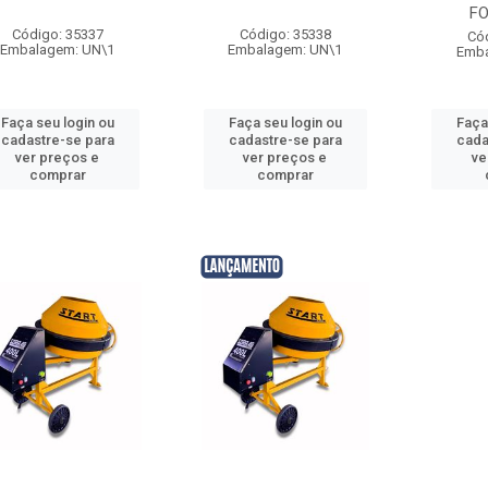
F
Código: 35337
Código: 35338
Có
Embalagem: UN\1
Embalagem: UN\1
Emba
Faça seu login ou
Faça seu login ou
Faça
cadastre-se para
cadastre-se para
cada
ver preços e
ver preços e
ve
comprar
comprar