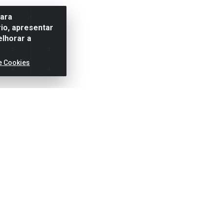
para
io, apresentar
elhorar a
e Cookies