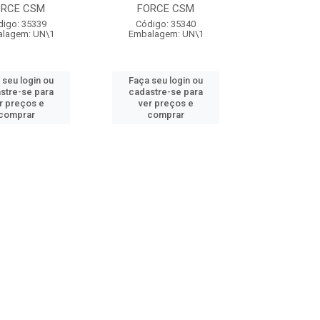
ORCE CSM
FORCE CSM
digo: 35339
Código: 35340
lagem: UN\1
Embalagem: UN\1
 seu login ou
Faça seu login ou
stre-se para
cadastre-se para
r preços e
ver preços e
comprar
comprar