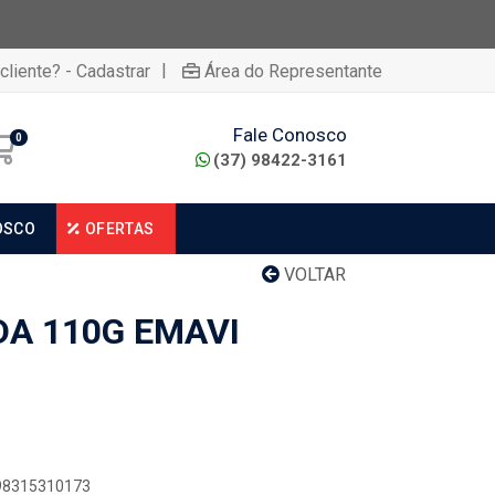
|
cliente? - Cadastrar
Área do Representante
Fale Conosco
0
(37) 98422-3161
OSCO
OFERTAS
VOLTAR
DA 110G EMAVI
898315310173