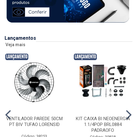
Lançamentos
Veja mais
VENTILADOR PAREDE 50CM
KIT CAIXA BI NEOENERGIA
PT BIV TUFAO LORENSID
1.1/4POP BRL0884
PADRAOFO
Código: 38253
Código: 39818