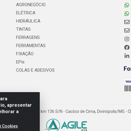
AGRONEGÓCIO
ELÉTRICA
HIDRÁULICA
TINTAS
FERRAGENS
FERRAMENTAS
FIXAÇÃO
EPIs
Fo
COLAS E ADESIVOS
para
io, apresentar
elhorar a
- Rodovia MG-050 km 136 S/N - Cacôco de Cima, Divinópolis/MG - C
e Cookies