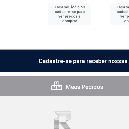
 seu login ou
Faça seu login ou
Faça se
astre-se para
cadastre-se para
cadast
er preços e
ver preços e
ver 
comprar
comprar
co
Cadastre-se para receber nossas 
Meus Pedidos