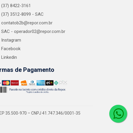
(37) 8422-3161
(37) 3512-8099 - SAC
contatob2b@repor.com.br
SAC - operador02@repor.com.br
Instagram
Facebook
Linkedin
rmas de Pagamento
EP 35.500-970 – CNPJ 41.747.346/0001-35