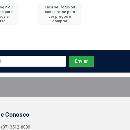
login ou
Faça seu login ou
Faça seu log
se para
cadastre-se para
cadastre-se 
ços e
ver preços e
ver preços
rar
comprar
comprar
le Conosco
(37) 3512-8000