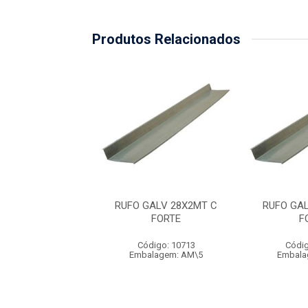
Produtos Relacionados
GALV 15X2MT C
RUFO GALV 28X2MT C
RUFO GA
FORTE
FORTE
F
digo: 10716
Código: 10713
Códig
lagem: AM\10
Embalagem: AM\5
Embala