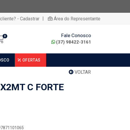
|
cliente? - Cadastrar
Área do Representante
Fale Conosco
0
(37) 98422-3161
OSCO
OFERTAS
VOLTAR
3X2MT C FORTE
897871101065