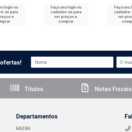
u login ou
Faça seu login ou
Faça seu 
re-se para
cadastre-se para
cadastre-
preços e
ver preços e
ver pre
mprar
comprar
comp
ofertas!
Títulos
Notas Fiscais
Departamentos
Fa
BAZAR