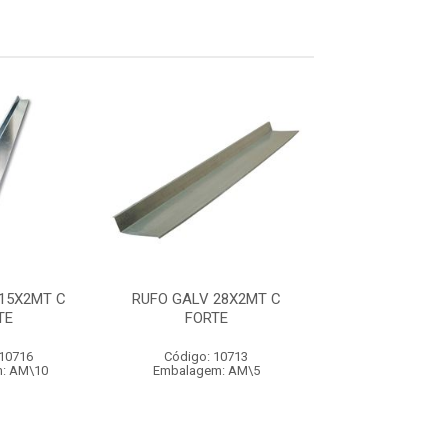
15X2MT C
RUFO GALV 28X2MT C
RUFO GALV 25
TE
FORTE
FORTE
 10716
Código: 10713
Código: 10
: AM\10
Embalagem: AM\5
Embalagem: 