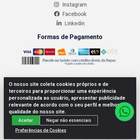
Instagram
Facebook
Linkedin
Formas de Pagamento
O nosso site coleta cookies próprios e de
AMEV IMPORTADORA E DISTRIBUIDORA LTDA - Rodovia MG-
terceiros para proporcionar uma experiência
050 km 136 S/N - Cacôco de Cima, Divinópolis/MG - CEP
personalizada ao usuário, apresentar publicidade
35.500-970 – CNPJ 41.747.346/0001-35
relevante de acordo com o seu perfil e melhorar a
qualidade do nosso site.
Aceitar
Negar não essenciais
Preferências de Cookies