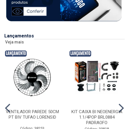
Lançamentos
Veja mais
VENTILADOR PAREDE 50CM
KIT CAIXA BI NEOENERGIA
PT BIV TUFAO LORENSID
1.1/4POP BRL0884
PADRAOFO
Código: 38253
Código: 39818