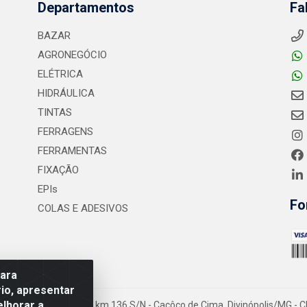
Departamentos
Fa
BAZAR
AGRONEGÓCIO
ELÉTRICA
HIDRÁULICA
TINTAS
FERRAGENS
FERRAMENTAS
FIXAÇÃO
EPIs
Fo
COLAS E ADESIVOS
para
io, apresentar
elhorar a
- Rodovia MG-050 km 136 S/N - Cacôco de Cima, Divinópolis/MG - C