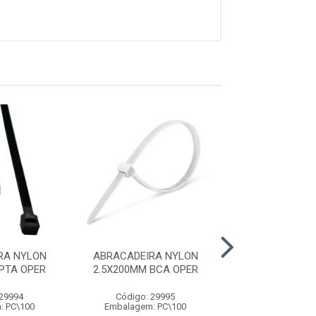
RA NYLON
ABRACADEIRA NYLON
ABRACADEIRA
PTA OPER
2.5X200MM BCA OPER
2.5X200MM PT
 29994
Código: 29995
Código: 29
: PC\100
Embalagem: PC\100
Embalagem: P