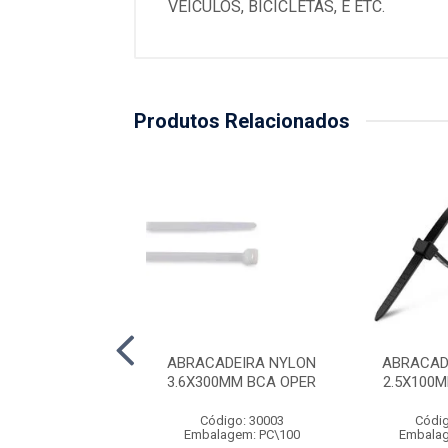
VEICULOS, BICICLETAS, E ETC.
Produtos Relacionados
ADEIRA NYLON
ABRACADEIRA NYLON
ABRACAD
00MM PTA OPER
3.6X300MM BCA OPER
2.5X100
digo: 29996
Código: 30003
Códig
lagem: PC\100
Embalagem: PC\100
Embalag