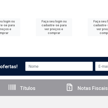
u login ou
Faça seu login ou
Faça seu 
re-se para
cadastre-se para
cadastre-
preços e
ver preços e
ver pre
mprar
comprar
comp
ofertas!
Títulos
Notas Fiscais