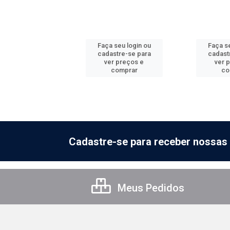
 seu login ou
Faça seu login ou
Faça se
astre-se para
cadastre-se para
cadast
er preços e
ver preços e
ver 
comprar
comprar
co
Cadastre-se para receber nossas 
Meus Pedidos