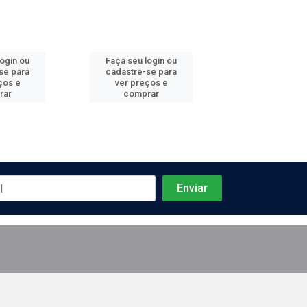
login ou
Faça seu login ou
Faça seu log
se para
cadastre-se para
cadastre-se 
ços e
ver preços e
ver preços
rar
comprar
comprar