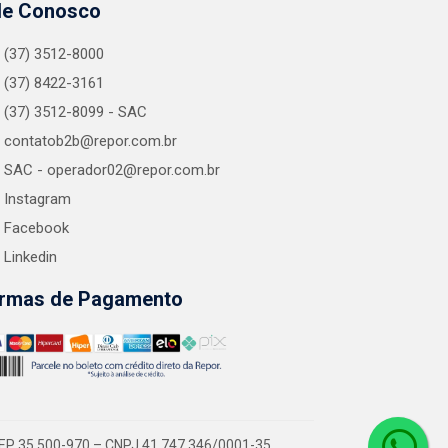
le Conosco
(37) 3512-8000
(37) 8422-3161
(37) 3512-8099 - SAC
contatob2b@repor.com.br
SAC - operador02@repor.com.br
Instagram
Facebook
Linkedin
rmas de Pagamento
EP 35.500-970 – CNPJ 41.747.346/0001-35