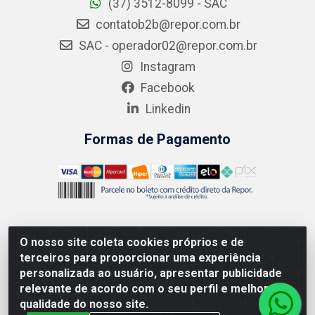
(37) 3512-8099 - SAC
contatob2b@repor.com.br
SAC - operador02@repor.com.br
Instagram
Facebook
Linkedin
Formas de Pagamento
O nosso site coleta cookies próprios e de
AMEV IMPORTADORA E DISTRIBUIDORA LTDA - Rodovia
terceiros para proporcionar uma experiência
MG-050 km 136 S/N - Cacôco de Cima, Divinópolis/MG -
personalizada ao usuário, apresentar publicidade
CEP 35.500-970 – CNPJ 41.747.346/0001-35
relevante de acordo com o seu perfil e melhorar a
qualidade do nosso site.