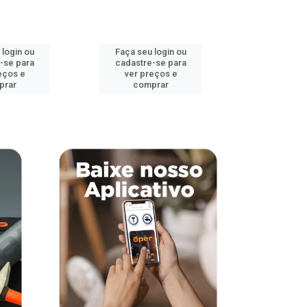
 login ou
Faça seu login ou
Faça seu 
-se para
cadastre-se para
cadastre
eços e
ver preços e
ver pr
prar
comprar
comp