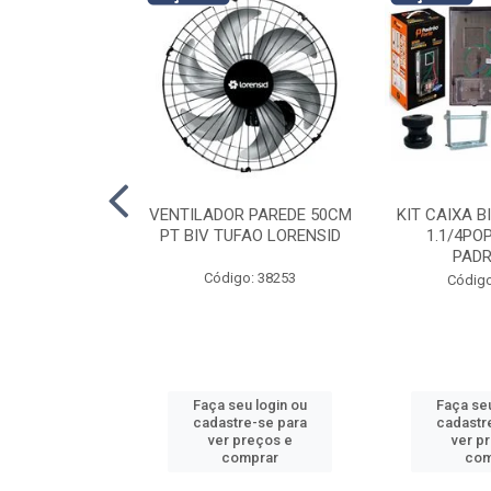
ANSF PRESSAO
VENTILADOR PAREDE 50CM
KIT CAIXA B
ESS ROCO
PT BIV TUFAO LORENSID
1.1/4PO
PAD
o: 39460
Código: 38253
Código
u login ou
Faça seu login ou
Faça seu
e-se para
cadastre-se para
cadastr
reços e
ver preços e
ver p
mprar
comprar
com