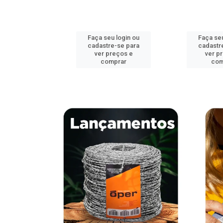
u login ou
Faça seu login ou
Faça seu
e-se para
cadastre-se para
cadastr
reços e
ver preços e
ver p
mprar
comprar
com