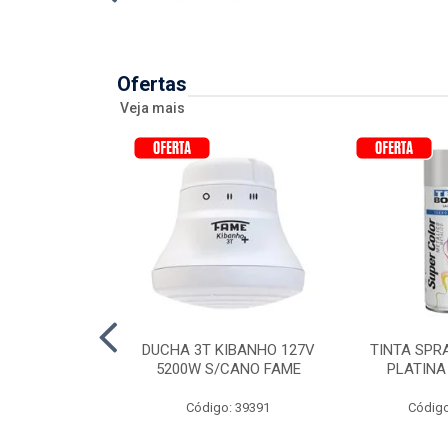
Ofertas
Veja mais
AY UG 350ML
DUCHA 3T KIBANHO 127V
TINTA SPR
TEKBOND
5200W S/CANO FAME
PLATINA
o: 22813
Código: 39391
Código