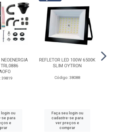
I NEOENERGIA
REFLETOR LED 100W 6500K
VENTILADOR 
 TRL0886
SLIM OYTRON
PT 3P BIV TU
AOFO
Código: 38088
Código:
: 39819
 login ou
Faça seu login ou
Faça seu 
-se para
cadastre-se para
cadastre
eços e
ver preços e
ver pr
prar
comprar
comp