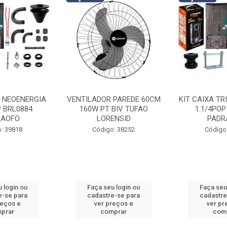
I NEOENERGIA
VENTILADOR PAREDE 60CM
KIT CAIXA TR
P BRL0884
160W PT BIV TUFAO
1.1/4POP
RAOFO
LORENSID
PADR
: 39818
Código: 38252
Código
 login ou
Faça seu login ou
Faça seu
e-se para
cadastre-se para
cadastre
reços e
ver preços e
ver pr
prar
comprar
com