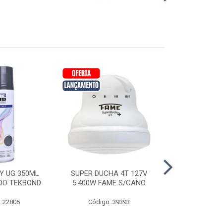
Y UG 350ML
SUPER DUCHA 4T 127V
TINTA SPRA
DO TEKBOND
5.400W FAME S/CANO
PTO FOSCO
: 22806
Código: 39393
Código: