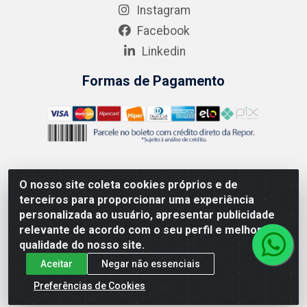
Instagram
Facebook
Linkedin
Formas de Pagamento
O nosso site coleta cookies próprios e de
AMEV IMPORTADORA E DISTRIBUIDORA LTDA - Rodovia MG-
terceiros para proporcionar uma experiência
050 km 136 S/N - Cacôco de Cima, Divinópolis/MG - CEP
personalizada ao usuário, apresentar publicidade
35.500-970 – CNPJ 41.747.346/0001-35
relevante de acordo com o seu perfil e melhorar a
qualidade do nosso site.
Aceitar
Negar não essenciais
Preferências de Cookies