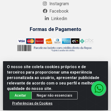
Instagram
Facebook
Linkedin
Formas de Pagamento
O nosso site coleta cookies próprios e de
AMEV IMPORTADORA E DISTRIBUIDORA LTDA - Rodovia MG-
terceiros para proporcionar uma experiência
050 km 136 S/N - Cacôco de Cima, Divinópolis/MG - CEP
personalizada ao usuário, apresentar publicidade
35.500-970 – CNPJ 41.747.346/0001-35
relevante de acordo com o seu perfil e melhorar a
qualidade do nosso site.
Aceitar
Negar não essenciais
Preferências de Cookies