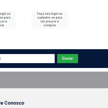
login ou
Faça seu login ou
Faça seu log
se para
cadastre-se para
cadastre-se 
ços e
ver preços e
ver preços
rar
comprar
comprar
le Conosco