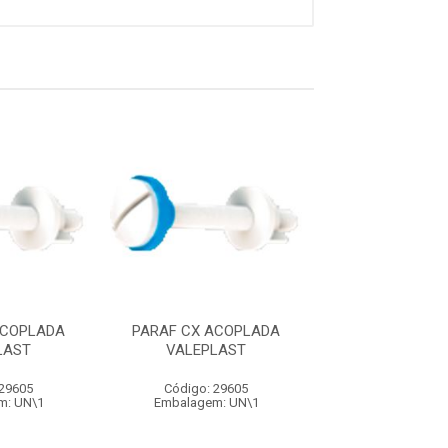
ACOPLADA
PARAF CX ACOPLADA
PARAF CX AC
LAST
VALEPLAST
VALEPLA
 29605
Código: 29605
Código: 29
m: UN\1
Embalagem: UN\1
Embalagem: 