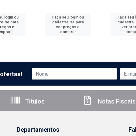
u login ou
Faça seu login ou
Faça seu 
re-se para
cadastre-se para
cadastre-
preços e
ver preços e
ver pre
mprar
comprar
comp
ofertas!
Títulos
Notas Fiscais
Departamentos
Fa