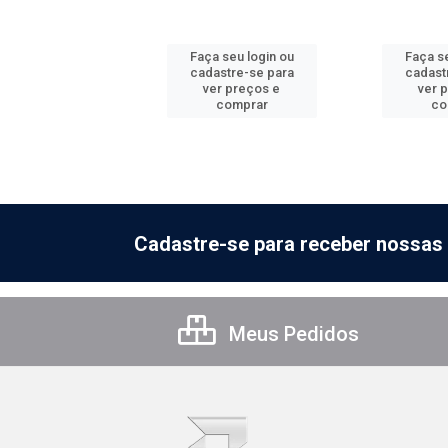
 seu login ou
Faça seu login ou
Faça se
astre-se para
cadastre-se para
cadast
er preços e
ver preços e
ver 
comprar
comprar
co
Cadastre-se para receber nossas 
Meus Pedidos