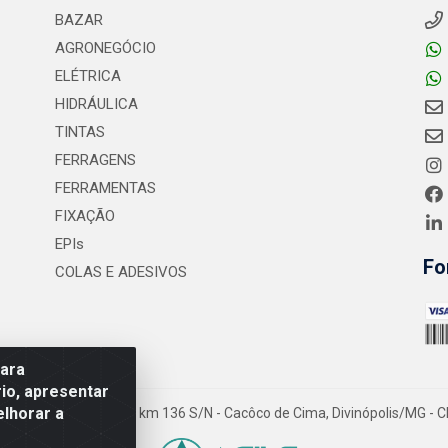
BAZAR
AGRONEGÓCIO
ELÉTRICA
HIDRÁULICA
TINTAS
FERRAGENS
FERRAMENTAS
FIXAÇÃO
EPIs
Fo
COLAS E ADESIVOS
para
io, apresentar
elhorar a
- Rodovia MG-050 km 136 S/N - Cacôco de Cima, Divinópolis/MG - C