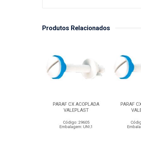
Produtos Relacionados
 CX ACOPLADA
PARAF CX ACOPLADA
PARAF C
ALEPLAST
VALEPLAST
VAL
digo: 29605
Código: 29605
Códig
alagem: UN\1
Embalagem: UN\1
Embala