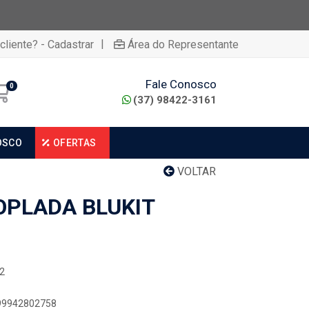
|
cliente? - Cadastrar
Área do Representante
Fale Conosco
0
(37) 98422-3161
OSCO
OFERTAS
VOLTAR
OPLADA BLUKIT
12
899942802758